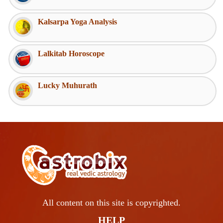
Kalsarpa Yoga Analysis
Lalkitab Horoscope
Lucky Muhurath
All content on this site is copyrighted.
HELP