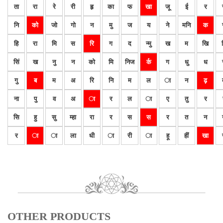
ता
रा
रे
री
हृ
का
फ
खा
जू
ई
र
नि
को
जो
गो
न
मु
ज
य
ने
मनि
क
हि
रा
मि
स
रि
ग
द
न्मु
ख
म
खि
सिं
ख
नु
न
को
मि
निज
र्क
ग
धु
ध
गु
ब
म
अ
रि
नि
म
ल
ा
न
ढ़
ना
पु
व
अ
ा
र
ल
ा
ए
तु
र
सि
हु
सु
म्हा
रा
र
स
स
र
त
न
र
ा
ा
ला
धी
ा
री
ा
हू
हीं
खा
OTHER PRODUCTS