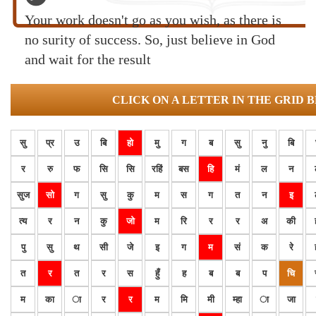
Your work doesn't go as you wish, as there is
no surity of success. So, just believe in God
and wait for the result
CLICK ON A LETTER IN THE GRID 
सु
प्र
उ
बि
हो
मु
ग
ब
सु
नु
बि
र
रु
फ
सि
सि
रहिं
बस
हि
मं
ल
न
सुज
सो
ग
सु
कु
म
स
ग
त
न
इ
त्य
र
न
कु
जो
म
रि
र
र
अ
की
पु
सु
थ
सी
जे
इ
ग
म
सं
क
रे
त
र
त
र
स
हुँ
ह
ब
ब
प
चि
म
का
ा
र
र
म
मि
मी
म्हा
ा
जा