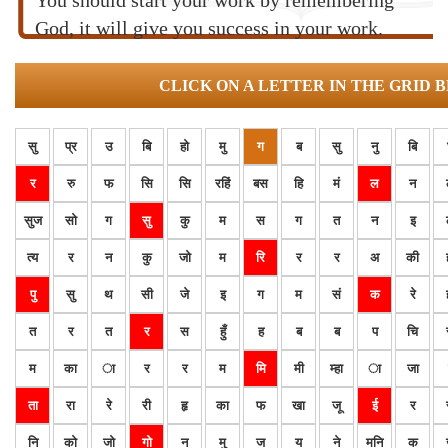
You should start your work by remembering
God, it will give you success in your work.
CLICK ON A LETTER IN THE GRID 
सु
प्र
उ
बि
हो
मु
ग
ब
सु
नु
बि
र
रु
फ
सि
सि
रहिं
बस
हि
मं
ल
न
सुज
सो
ग
सु
कु
म
स
ग
त
न
इ
त्य
र
न
कु
जो
म
रि
र
र
अ
की
पु
सु
थ
सी
जे
इ
ग
म
सं
क
रे
त
र
त
र
स
हुँ
ह
ब
ब
प
चि
म
का
ा
र
र
म
मि
मी
म्हा
ा
जा
ता
रा
रे
री
हृ
का
फ
खा
जू
ई
र
नि
को
जो
गो
न
मु
ज
य
ने
मनि
क