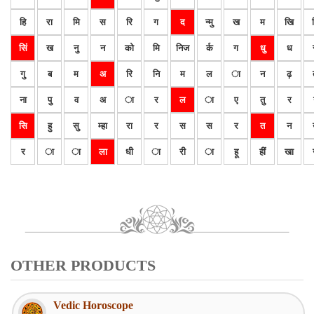
हि
रा
मि
स
रि
ग
द
न्मु
ख
म
खि
सिं
ख
नु
न
को
मि
निज
र्क
ग
धु
ध
गु
ब
म
अ
रि
नि
म
ल
ा
न
ढ़
ना
पु
व
अ
ा
र
ल
ा
ए
तु
र
सि
हु
सु
म्हा
रा
र
स
स
र
त
न
र
ा
ा
ला
धी
ा
री
ा
हू
हीं
खा
OTHER PRODUCTS
Vedic Horoscope