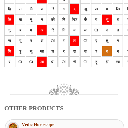
हि
रा
मि
स
रि
ग
द
न्मु
ख
म
खि
सिं
ख
नु
न
को
मि
निज
र्क
ग
धु
ध
गु
ब
म
अ
रि
नि
म
ल
ा
न
ढ़
ना
पु
व
अ
ा
र
ल
ा
ए
तु
र
सि
हु
सु
म्हा
रा
र
स
स
र
त
न
र
ा
ा
ला
धी
ा
री
ा
हू
हीं
खा
OTHER PRODUCTS
Vedic Horoscope