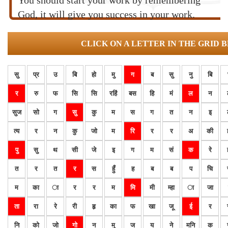
You should start your work by remembering
God, it will give you success in your work.
CLICK ON A LETTER IN THE GRID 
सु
प्र
उ
बि
हो
मु
ग
ब
सु
नु
बि
र
रु
फ
सि
सि
रहिं
बस
हि
मं
ल
न
सुज
सो
ग
सु
कु
म
स
ग
त
न
इ
त्य
र
न
कु
जो
म
रि
र
र
अ
की
पु
सु
थ
सी
जे
इ
ग
म
सं
क
रे
त
र
त
र
स
हुँ
ह
ब
ब
प
चि
म
का
ा
र
र
म
मि
मी
म्हा
ा
जा
ता
रा
रे
री
हृ
का
फ
खा
जू
ई
र
नि
को
जो
गो
न
मु
ज
य
ने
मनि
क