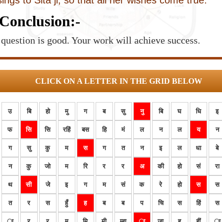
ings to Sita ji, so that all her wishes come true.
Conclusion:-
question is good. Your work will achieve success.
CLICK ON A LETTER IN THE GRID BELOW
उ
बि
हो
मु
ग
ब
सु
नु
बि
घ
धि
इ
फ
सि
सि
रहिं
बस
हि
मं
ल
न
ल
य
न
ग
सु
कु
म
स
ग
त
न
इ
ल
धा
बे
न
कु
जो
म
रि
र
र
अ
की
हो
सं
रा
थ
सी
जे
इ
ग
म
सं
क
रे
हो
स
स
त
र
स
हुँ
ह
ब
ब
प
चि
स
हिं
स
ा
र
र
म
मि
मी
म्हा
ा
जा
हू
हीं
ा