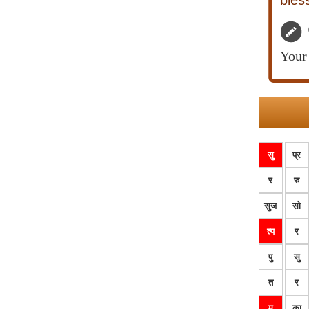
bless
Your 
सु
प्र
र
रु
सुज
सो
त्य
र
पु
सु
त
र
म
का