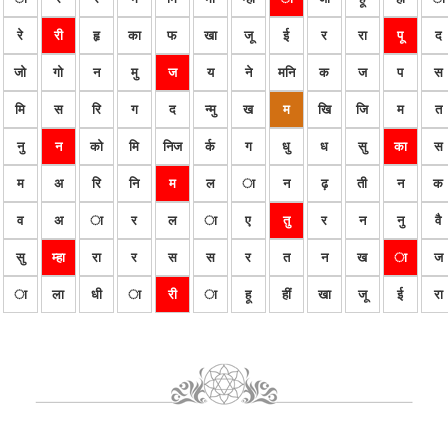
रे
री
हृ
का
फ
खा
जू
ई
र
रा
पू
द
जो
गो
न
मु
ज
य
ने
मनि
क
ज
प
स
मि
स
रि
ग
द
न्मु
ख
म
खि
जि
म
त
नु
न
को
मि
निज
र्क
ग
धु
ध
सु
का
स
म
अ
रि
नि
म
ल
ा
न
ढ़
ती
न
क
व
अ
ा
र
ल
ा
ए
तु
र
न
नु
वै
सु
म्हा
रा
र
स
स
र
त
न
ख
ा
ज
ा
ला
धी
ा
री
ा
हू
हीं
खा
जू
ई
रा