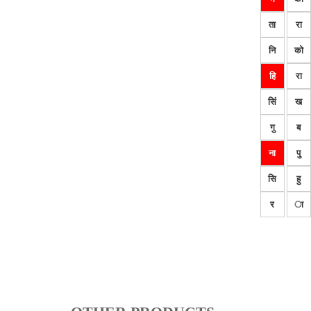
ता
रा
नि
को
हि
रा
सिं
ख
गु
ब
ना
पु
सि
हु
र
ा