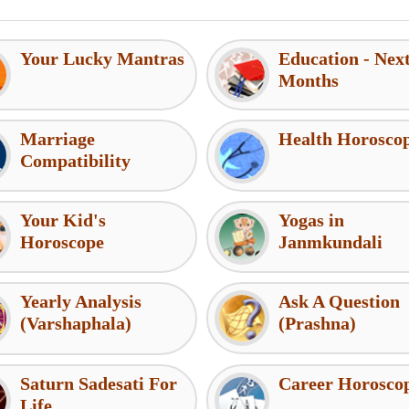
Your Lucky Mantras
Education - Nex
Months
Marriage
Health Horosco
Compatibility
Your Kid's
Yogas in
Horoscope
Janmkundali
Yearly Analysis
Ask A Question
(Varshaphala)
(Prashna)
Saturn Sadesati For
Career Horosco
Life