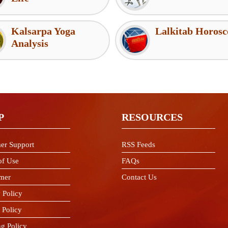
Kalsarpa Yoga
Lalkitab Horosc
Analysis
P
RESOURCES
er Support
RSS Feeds
of Use
FAQs
imer
Contact Us
 Policy
 Policy
ng Policy