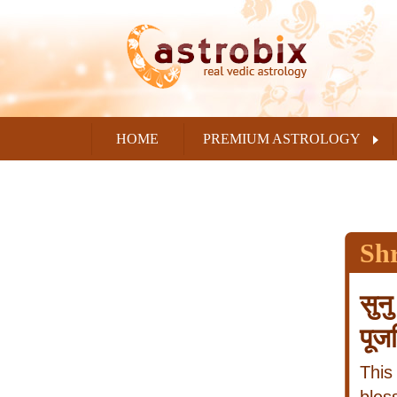
HOME
PREMIUM ASTROLOGY
Sh
सुन
पूज
This 