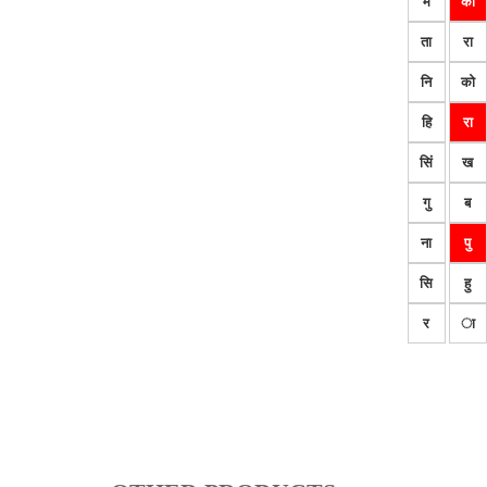
म
का
ता
रा
नि
को
हि
रा
सिं
ख
गु
ब
ना
पु
सि
हु
र
ा