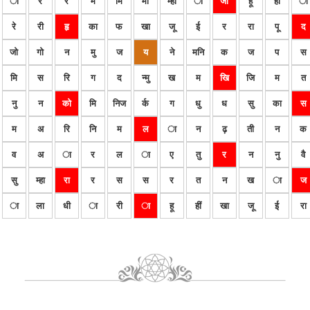
ा
र
र
म
मि
मी
म्हा
ा
जा
हू
हीं
ा
रे
री
हृ
का
फ
खा
जू
ई
र
रा
पू
द
जो
गो
न
मु
ज
य
ने
मनि
क
ज
प
स
मि
स
रि
ग
द
न्मु
ख
म
खि
जि
म
त
नु
न
को
मि
निज
र्क
ग
धु
ध
सु
का
स
म
अ
रि
नि
म
ल
ा
न
ढ़
ती
न
क
व
अ
ा
र
ल
ा
ए
तु
र
न
नु
वै
सु
म्हा
रा
र
स
स
र
त
न
ख
ा
ज
ा
ला
धी
ा
री
ा
हू
हीं
खा
जू
ई
रा