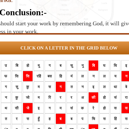
lanka.
Conclusion:-
hould start your work by remembering God, it will giv
ss in your work.
CLICK ON A LETTER IN THE GRID BELOW
उ
बि
हो
मु
ग
ब
सु
नु
बि
घ
धि
इ
फ
सि
सि
रहिं
बस
हि
मं
ल
न
ल
य
न
ग
सु
कु
म
स
ग
त
न
इ
ल
धा
बे
न
कु
जो
म
रि
र
र
अ
की
हो
सं
रा
थ
सी
जे
इ
ग
म
सं
क
रे
हो
स
स
त
र
स
हुँ
ह
ब
ब
प
चि
स
हिं
स