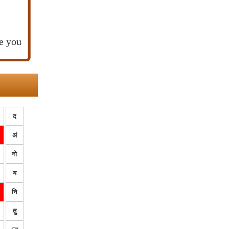
e you
द
अं
नो
य
नि
तु