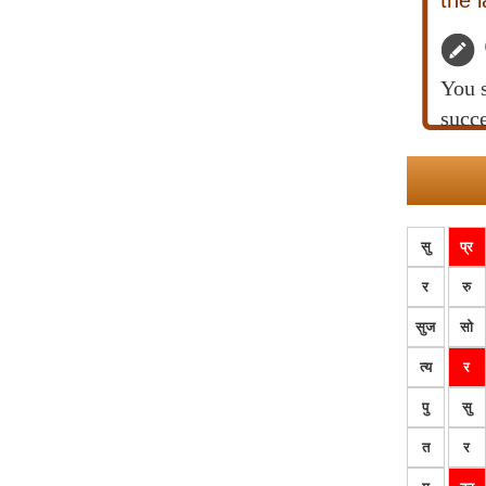
the 
You s
succe
सु
प्र
र
रु
सुज
सो
त्य
र
पु
सु
त
र