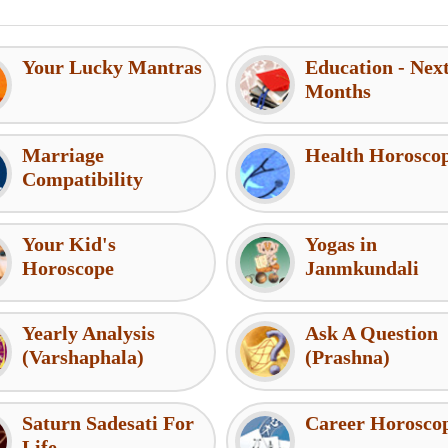
Your Lucky Mantras
Education - Nex
Months
Marriage
Health Horosco
Compatibility
Your Kid's
Yogas in
Horoscope
Janmkundali
Yearly Analysis
Ask A Question
(Varshaphala)
(Prashna)
Saturn Sadesati For
Career Horosco
Life