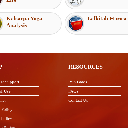
Kalsarpa Yoga
Lalkitab Horosc
Analysis
P
RESOURCES
er Support
RSS Feeds
of Use
FAQs
imer
Contact Us
 Policy
 Policy
ng Policy