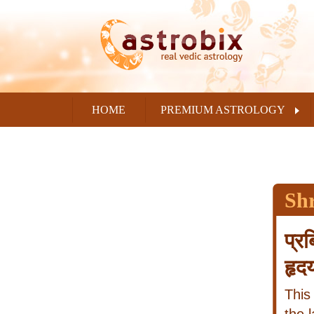
HOME
PREMIUM ASTROLOGY
Sh
प्र
हृद
This