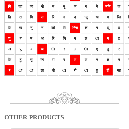
नि
को
जो
गो
न
मु
ज
य
ने
मनि
क
हि
रा
मि
स
रि
ग
द
न्मु
ख
म
खि
सिं
ख
नु
न
को
मि
निज
र्क
ग
धु
ध
गु
ब
म
अ
रि
नि
म
ल
ा
न
ढ़
ना
पु
व
अ
ा
र
ल
ा
ए
तु
र
सि
हु
सु
म्हा
रा
र
स
स
र
त
न
र
ा
ा
ला
धी
ा
री
ा
हू
हीं
खा
OTHER PRODUCTS