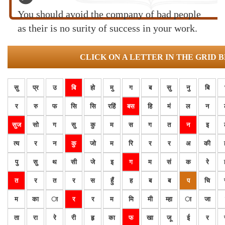
You should avoid the company of bad people
as their is no surity of success in your work.
CLICK ON A LETTER IN THE GRID 
सु
प्र
उ
बि
हो
मु
ग
ब
सु
नु
बि
र
रु
फ
सि
सि
रहिं
बस
हि
मं
ल
न
सुज
सो
ग
सु
कु
म
स
ग
त
न
इ
त्य
र
न
कु
जो
म
रि
र
र
अ
की
पु
सु
थ
सी
जे
इ
ग
म
सं
क
रे
त
र
त
र
स
हुँ
ह
ब
ब
प
चि
म
का
ा
र
र
म
मि
मी
म्हा
ा
जा
ता
रा
रे
री
हृ
का
फ
खा
जू
ई
र