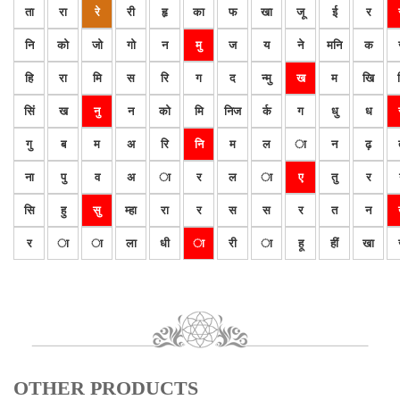
ता
रा
रे
री
हृ
का
फ
खा
जू
ई
र
नि
को
जो
गो
न
मु
ज
य
ने
मनि
क
हि
रा
मि
स
रि
ग
द
न्मु
ख
म
खि
सिं
ख
नु
न
को
मि
निज
र्क
ग
धु
ध
गु
ब
म
अ
रि
नि
म
ल
ा
न
ढ़
ना
पु
व
अ
ा
र
ल
ा
ए
तु
र
सि
हु
सु
म्हा
रा
र
स
स
र
त
न
र
ा
ा
ला
धी
ा
री
ा
हू
हीं
खा
OTHER PRODUCTS