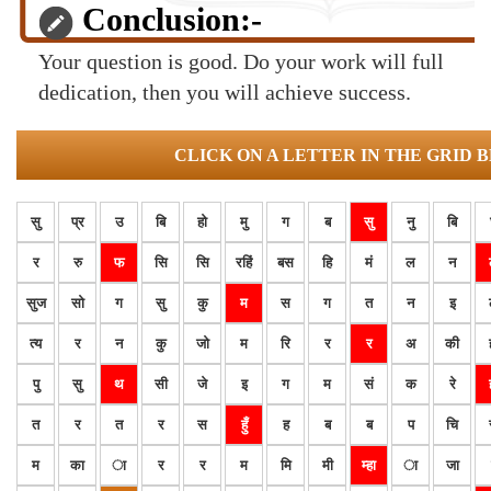
Conclusion:-
Your question is good. Do your work will full
dedication, then you will achieve success.
CLICK ON A LETTER IN THE GRID 
सु
प्र
उ
बि
हो
मु
ग
ब
सु
नु
बि
र
रु
फ
सि
सि
रहिं
बस
हि
मं
ल
न
सुज
सो
ग
सु
कु
म
स
ग
त
न
इ
त्य
र
न
कु
जो
म
रि
र
र
अ
की
पु
सु
थ
सी
जे
इ
ग
म
सं
क
रे
त
र
त
र
स
हुँ
ह
ब
ब
प
चि
म
का
ा
र
र
म
मि
मी
म्हा
ा
जा