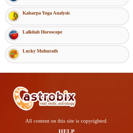
Kalsarpa Yoga Analysis
Lalkitab Horoscope
Lucky Muhurath
All content on this site is copyrighted.
HELP