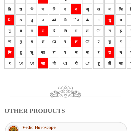
हि
रा
मि
स
रि
ग
द
न्मु
ख
म
खि
सिं
ख
नु
न
को
मि
निज
र्क
ग
धु
ध
गु
ब
म
अ
रि
नि
म
ल
ा
न
ढ़
ना
पु
व
अ
ा
र
ल
ा
ए
तु
र
सि
हु
सु
म्हा
रा
र
स
स
र
त
न
र
ा
ा
ला
धी
ा
री
ा
हू
हीं
खा
OTHER PRODUCTS
Vedic Horoscope