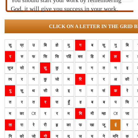
You should start your work by remembering
God, it will give you success in your work.
CLICK ON A LETTER IN THE GRID 
सु
प्र
उ
बि
हो
मु
ग
ब
सु
नु
बि
र
रु
फ
सि
सि
रहिं
बस
हि
मं
ल
न
सुज
सो
ग
सु
कु
म
स
ग
त
न
इ
त्य
र
न
कु
जो
म
रि
र
र
अ
की
पु
सु
थ
सी
जे
इ
ग
म
सं
क
रे
त
र
त
र
स
हुँ
ह
ब
ब
प
चि
म
का
ा
र
र
म
मि
मी
म्हा
ा
जा
ता
रा
रे
री
हृ
का
फ
खा
जू
ई
र
नि
को
जो
गो
न
मु
ज
य
ने
मनि
क