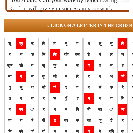
You should start your work by remembering
God, it will give you success in your work.
CLICK ON A LETTER IN THE GRID 
सु
प्र
उ
बि
हो
मु
ग
ब
सु
नु
बि
र
रु
फ
सि
सि
रहिं
बस
हि
मं
ल
न
सुज
सो
ग
सु
कु
म
स
ग
त
न
इ
त्य
र
न
कु
जो
म
रि
र
र
अ
की
पु
सु
थ
सी
जे
इ
ग
म
सं
क
रे
त
र
त
र
स
हुँ
ह
ब
ब
प
चि
म
का
ा
र
र
म
मि
मी
म्हा
ा
जा
ता
रा
रे
री
हृ
का
फ
खा
जू
ई
र
नि
को
जो
गो
न
मु
ज
य
ने
मनि
क