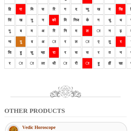
हि
रा
मि
स
रि
ग
द
न्मु
ख
म
खि
सिं
ख
नु
न
को
मि
निज
र्क
ग
धु
ध
गु
ब
म
अ
रि
नि
म
ल
ा
न
ढ़
ना
पु
व
अ
ा
र
ल
ा
ए
तु
र
सि
हु
सु
म्हा
रा
र
स
स
र
त
न
र
ा
ा
ला
धी
ा
री
ा
हू
हीं
खा
OTHER PRODUCTS
Vedic Horoscope