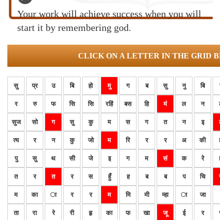
Your work will achieve success when you will
start it by remembering god.
CLICK ON A LETTER IN THE GRID 
सु
प्र
उ
बि
हो
मु
ग
ब
सु
नु
बि
र
रु
फ
सि
सि
रहिं
बस
हि
मं
ल
न
सुज
सो
ग
सु
कु
म
स
ग
त
न
इ
त्य
र
न
कु
जो
म
रि
र
र
अ
की
पु
सु
थ
सी
जे
इ
ग
म
सं
क
रे
त
र
त
र
स
हुँ
ह
ब
ब
प
चि
म
का
ा
र
र
म
मि
मी
म्हा
ा
जा
ता
रा
रे
री
हृ
का
फ
खा
जू
ई
र