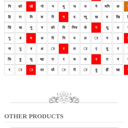
नि
को
जो
गो
न
मु
ज
य
ने
मनि
क
हि
रा
मि
स
रि
ग
द
न्मु
ख
म
खि
सिं
ख
नु
न
को
मि
निज
र्क
ग
धु
ध
गु
ब
म
अ
रि
नि
म
ल
ा
न
ढ़
ना
पु
व
अ
ा
र
ल
ा
ए
तु
र
सि
हु
सु
म्हा
रा
र
स
स
र
त
न
र
ा
ा
ला
धी
ा
री
ा
हू
हीं
खा
OTHER PRODUCTS