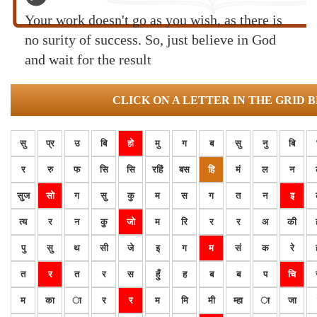
Your work doesn't go as you wish, as there is
no surity of success. So, just believe in God
and wait for the result
CLICK ON A LETTER IN THE GRID 
सु
प्र
उ
बि
हो
मु
ग
ब
सु
नु
बि
र
रु
फ
सि
सि
रहिं
बस
हि
मं
ल
न
सुज
सो
ग
सु
कु
म
स
ग
त
न
इ
त्य
र
न
कु
जो
म
रि
र
र
अ
की
पु
सु
थ
सी
जे
इ
ग
म
सं
क
रे
त
र
त
र
स
हुँ
ह
ब
ब
प
चि
म
का
ा
र
र
म
मि
मी
म्हा
ा
जा