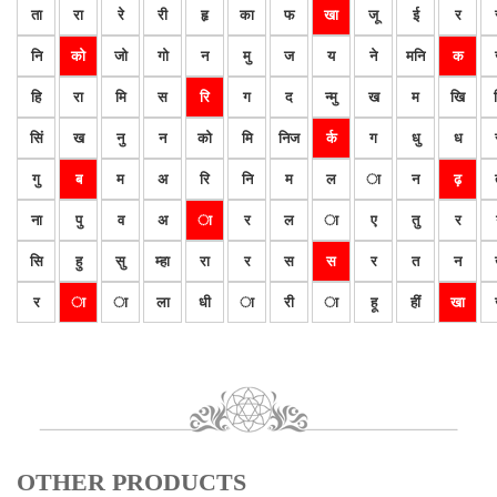
ता
रा
रे
री
हृ
का
फ
खा
जू
ई
र
नि
को
जो
गो
न
मु
ज
य
ने
मनि
क
हि
रा
मि
स
रि
ग
द
न्मु
ख
म
खि
सिं
ख
नु
न
को
मि
निज
र्क
ग
धु
ध
गु
ब
म
अ
रि
नि
म
ल
ा
न
ढ़
ना
पु
व
अ
ा
र
ल
ा
ए
तु
र
सि
हु
सु
म्हा
रा
र
स
स
र
त
न
र
ा
ा
ला
धी
ा
री
ा
हू
हीं
खा
OTHER PRODUCTS