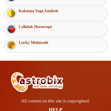
Kalsarpa Yoga Analysis
Lalkitab Horoscope
Lucky Muhurath
All content on this site is copyrighted.
HELP