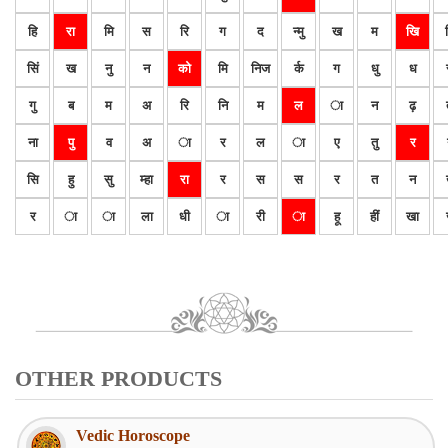
हि
रा
मि
स
रि
ग
द
न्मु
ख
म
खि
सिं
ख
नु
न
को
मि
निज
र्क
ग
धु
ध
गु
ब
म
अ
रि
नि
म
ल
ा
न
ढ़
ना
पु
व
अ
ा
र
ल
ा
ए
तु
र
सि
हु
सु
म्हा
रा
र
स
स
र
त
न
र
ा
ा
ला
धी
ा
री
ा
हू
हीं
खा
OTHER PRODUCTS
Vedic Horoscope