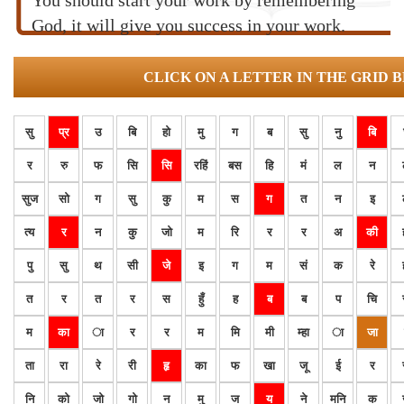
You should start your work by remembering
God, it will give you success in your work.
CLICK ON A LETTER IN THE GRID 
सु
प्र
उ
बि
हो
मु
ग
ब
सु
नु
बि
र
रु
फ
सि
सि
रहिं
बस
हि
मं
ल
न
सुज
सो
ग
सु
कु
म
स
ग
त
न
इ
त्य
र
न
कु
जो
म
रि
र
र
अ
की
पु
सु
थ
सी
जे
इ
ग
म
सं
क
रे
त
र
त
र
स
हुँ
ह
ब
ब
प
चि
म
का
ा
र
र
म
मि
मी
म्हा
ा
जा
ता
रा
रे
री
हृ
का
फ
खा
जू
ई
र
नि
को
जो
गो
न
मु
ज
य
ने
मनि
क