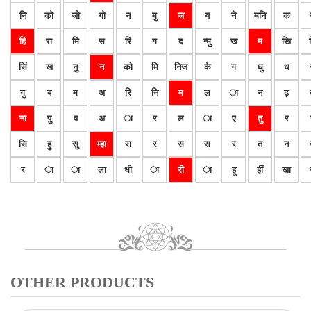
नि
को
जो
गो
न
मु
ज
य
ने
मनि
क
हि
रा
मि
स
रि
ग
द
न्मु
ख
म
खि
सिं
ख
नु
न
को
मि
निज
र्क
ग
धु
ध
गु
ब
म
अ
रि
नि
म
ल
ा
न
ढ़
ना
पु
व
अ
ा
र
ल
ा
ए
तु
र
सि
हु
सु
म्हा
रा
र
स
स
र
त
न
र
ा
ा
ला
धी
ा
री
ा
हू
हीं
खा
OTHER PRODUCTS