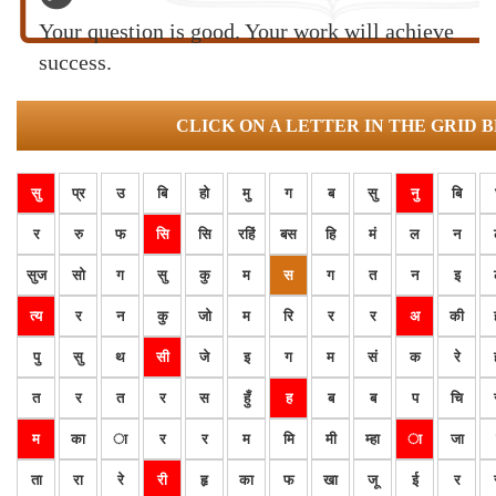
Your question is good. Your work will achieve
success.
CLICK ON A LETTER IN THE GRID 
सु
प्र
उ
बि
हो
मु
ग
ब
सु
नु
बि
र
रु
फ
सि
सि
रहिं
बस
हि
मं
ल
न
सुज
सो
ग
सु
कु
म
स
ग
त
न
इ
त्य
र
न
कु
जो
म
रि
र
र
अ
की
पु
सु
थ
सी
जे
इ
ग
म
सं
क
रे
त
र
त
र
स
हुँ
ह
ब
ब
प
चि
म
का
ा
र
र
म
मि
मी
म्हा
ा
जा
ता
रा
रे
री
हृ
का
फ
खा
जू
ई
र