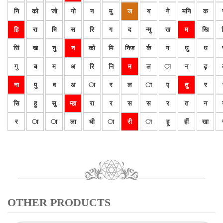
नि
को
जो
गो
न
मु
ज
य
ने
मनि
क
हि
रा
मि
स
रि
ग
द
न्मु
ख
म
खि
सिं
ख
नु
न
को
मि
निज
र्क
ग
धु
ध
गु
ब
म
अ
रि
नि
म
ल
ा
न
ढ़
ना
पु
व
अ
ा
र
ल
ा
ए
तु
र
सि
हु
सु
म्हा
रा
र
स
स
र
त
न
र
ा
ा
ला
धी
ा
री
ा
हू
हीं
खा
OTHER PRODUCTS