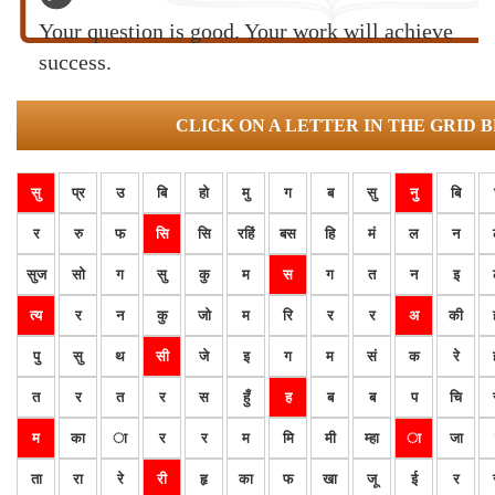
Your question is good. Your work will achieve
success.
CLICK ON A LETTER IN THE GRID 
सु
प्र
उ
बि
हो
मु
ग
ब
सु
नु
बि
र
रु
फ
सि
सि
रहिं
बस
हि
मं
ल
न
सुज
सो
ग
सु
कु
म
स
ग
त
न
इ
त्य
र
न
कु
जो
म
रि
र
र
अ
की
पु
सु
थ
सी
जे
इ
ग
म
सं
क
रे
त
र
त
र
स
हुँ
ह
ब
ब
प
चि
म
का
ा
र
र
म
मि
मी
म्हा
ा
जा
ता
रा
रे
री
हृ
का
फ
खा
जू
ई
र