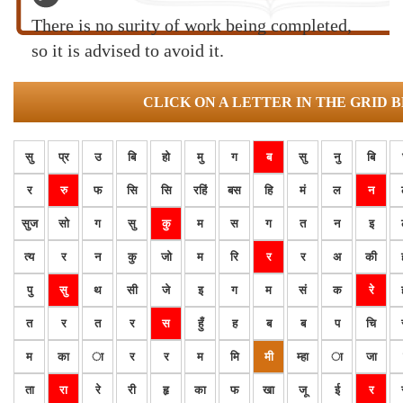
There is no surity of work being completed,
so it is advised to avoid it.
CLICK ON A LETTER IN THE GRID 
सु
प्र
उ
बि
हो
मु
ग
ब
सु
नु
बि
र
रु
फ
सि
सि
रहिं
बस
हि
मं
ल
न
सुज
सो
ग
सु
कु
म
स
ग
त
न
इ
त्य
र
न
कु
जो
म
रि
र
र
अ
की
पु
सु
थ
सी
जे
इ
ग
म
सं
क
रे
त
र
त
र
स
हुँ
ह
ब
ब
प
चि
म
का
ा
र
र
म
मि
मी
म्हा
ा
जा
ता
रा
रे
री
हृ
का
फ
खा
जू
ई
र