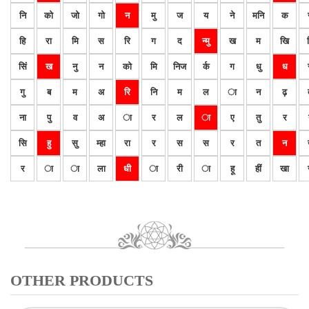
नि
को
जो
गो
न
मु
ज
य
ने
मनि
क
हि
रा
मि
स
रि
ग
द
न्मु
ख
म
खि
सिं
ख
नु
न
को
मि
निज
र्क
ग
धु
ध
गु
ब
म
अ
रि
नि
म
ल
ा
न
ढ़
ना
पु
व
अ
ा
र
ल
ा
ए
तु
र
सि
हु
सु
म्हा
रा
र
स
स
र
त
न
र
ा
ा
ला
धी
ा
री
ा
हू
हीं
खा
OTHER PRODUCTS