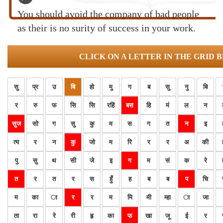
You should avoid the company of bad people
as their is no surity of success in your work.
CLICK ON A LETTER IN THE GRID 
सु
प्र
उ
बि
हो
मु
ग
ब
सु
नु
बि
र
रु
फ
सि
सि
रहिं
बस
हि
मं
ल
न
सुज
सो
ग
सु
कु
म
स
ग
त
न
इ
त्य
र
न
कु
जो
म
रि
र
र
अ
की
पु
सु
थ
सी
जे
इ
ग
म
सं
क
रे
त
र
त
र
स
हुँ
ह
ब
ब
प
चि
म
का
ा
र
र
म
मि
मी
म्हा
ा
जा
ता
रा
रे
री
हृ
का
फ
खा
जू
ई
र