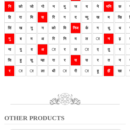
नि
को
जो
गो
न
मु
ज
य
ने
मनि
क
हि
रा
मि
स
रि
ग
द
न्मु
ख
म
खि
सिं
ख
नु
न
को
मि
निज
र्क
ग
धु
ध
गु
ब
म
अ
रि
नि
म
ल
ा
न
ढ़
ना
पु
व
अ
ा
र
ल
ा
ए
तु
र
सि
हु
सु
म्हा
रा
र
स
स
र
त
न
र
ा
ा
ला
धी
ा
री
ा
हू
हीं
खा
OTHER PRODUCTS