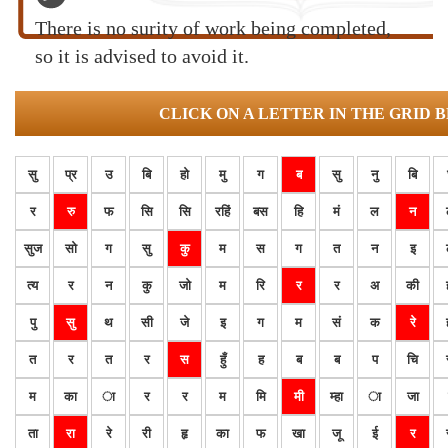
There is no surity of work being completed,
so it is advised to avoid it.
CLICK ON A LETTER IN THE GRID 
सु
प्र
उ
बि
हो
मु
ग
ब
सु
नु
बि
र
रु
फ
सि
सि
रहिं
बस
हि
मं
ल
न
सुज
सो
ग
सु
कु
म
स
ग
त
न
इ
त्य
र
न
कु
जो
म
रि
र
र
अ
की
पु
सु
थ
सी
जे
इ
ग
म
सं
क
रे
त
र
त
र
स
हुँ
ह
ब
ब
प
चि
म
का
ा
र
र
म
मि
मी
म्हा
ा
जा
ता
रा
रे
री
हृ
का
फ
खा
जू
ई
र