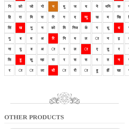
नि
को
जो
गो
न
मु
ज
य
ने
मनि
क
हि
रा
मि
स
रि
ग
द
न्मु
ख
म
खि
सिं
ख
नु
न
को
मि
निज
र्क
ग
धु
ध
गु
ब
म
अ
रि
नि
म
ल
ा
न
ढ़
ना
पु
व
अ
ा
र
ल
ा
ए
तु
र
सि
हु
सु
म्हा
रा
र
स
स
र
त
न
र
ा
ा
ला
धी
ा
री
ा
हू
हीं
खा
OTHER PRODUCTS