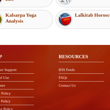
Kalsarpa Yoga
Lalkitab Horosc
Analysis
P
RESOURCES
er Support
RSS Feeds
of Use
FAQs
imer
Contact Us
 Policy
 Policy
ng Policy