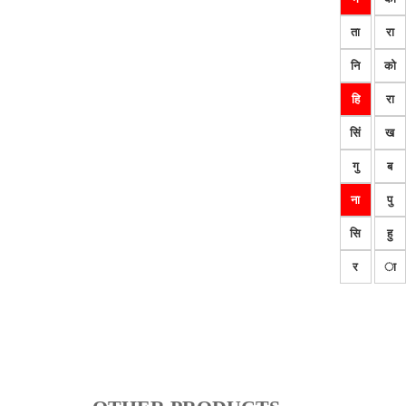
ता
रा
नि
को
हि
रा
सिं
ख
गु
ब
ना
पु
सि
हु
र
ा