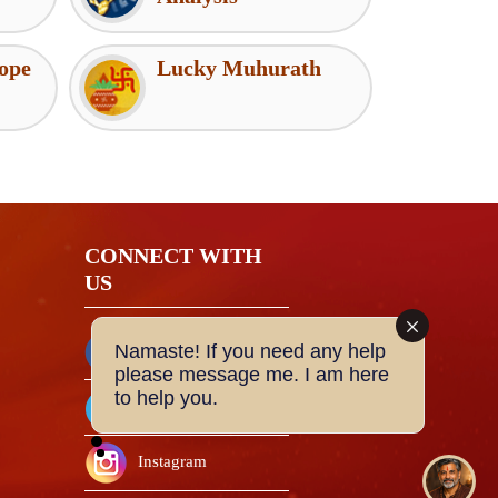
ope
Lucky Muhurath
CONNECT WITH
US
Namaste! If you need any help
Facebook
please message me. I am here
to help you.
Twitter
Instagram