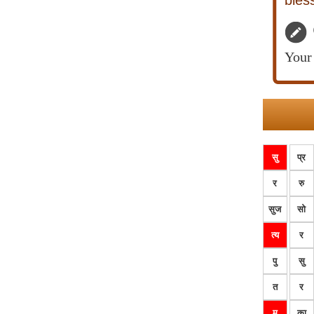
bless
Your 
सु
प्र
र
रु
सुज
सो
त्य
र
पु
सु
त
र
म
का