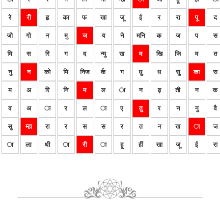
रे
री
हृ
का
फ
खा
जू
ई
र
रा
पू
द
जो
गो
न
मु
ज
य
ने
मनि
क
ज
प
स
मि
स
रि
ग
द
न्मु
ख
म
खि
जि
म
त
नु
न
को
मि
निज
र्क
ग
धु
ध
सु
का
स
म
अ
रि
नि
म
ल
ा
न
ढ़
ती
न
क
व
अ
ा
र
ल
ा
ए
तु
र
न
नु
वै
सु
म्हा
रा
र
स
स
र
त
न
ख
ा
ज
ा
ला
धी
ा
री
ा
हू
हीं
खा
जू
ई
रा