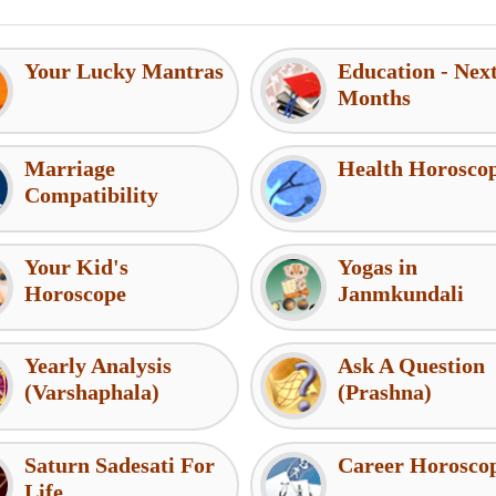
Your Lucky Mantras
Education - Nex
Months
Marriage
Health Horosco
Compatibility
Your Kid's
Yogas in
Horoscope
Janmkundali
Yearly Analysis
Ask A Question
(Varshaphala)
(Prashna)
Saturn Sadesati For
Career Horosco
Life