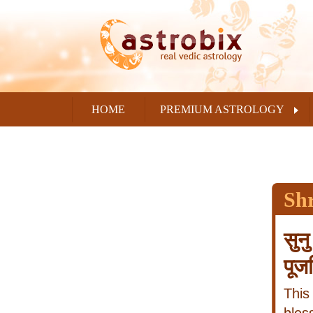
HOME
PREMIUM ASTROLOGY
Sh
सुन
पूज
This 