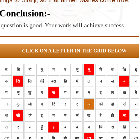
ings to Sita ji, so that all her wishes come true.
Conclusion:-
question is good. Your work will achieve success.
CLICK ON A LETTER IN THE GRID BELOW
उ
बि
हो
मु
ग
ब
सु
नु
बि
घ
धि
इ
फ
सि
सि
रहिं
बस
हि
मं
ल
न
ल
य
न
ग
सु
कु
म
स
ग
त
न
इ
ल
धा
बे
न
कु
जो
म
रि
र
र
अ
की
हो
सं
रा
थ
सी
जे
इ
ग
म
सं
क
रे
हो
स
स
त
र
स
हुँ
ह
ब
ब
प
चि
स
हिं
स
ा
र
र
म
मि
मी
म्हा
ा
जा
हू
हीं
ा