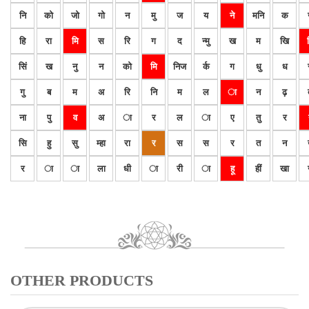
नि
को
जो
गो
न
मु
ज
य
ने
मनि
क
हि
रा
मि
स
रि
ग
द
न्मु
ख
म
खि
सिं
ख
नु
न
को
मि
निज
र्क
ग
धु
ध
गु
ब
म
अ
रि
नि
म
ल
ा
न
ढ़
ना
पु
व
अ
ा
र
ल
ा
ए
तु
र
सि
हु
सु
म्हा
रा
र
स
स
र
त
न
र
ा
ा
ला
धी
ा
री
ा
हू
हीं
खा
OTHER PRODUCTS