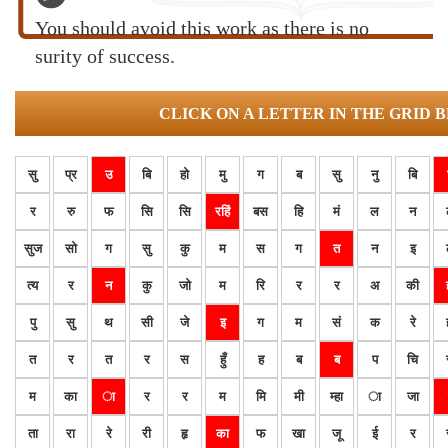
You should avoid this work as there is no
surity of success.
CLICK ON A LETTER IN THE GRID 
सु
प्र
उ
बि
हो
मु
ग
ब
सु
नु
बि
र
रु
फ
सि
सि
रहिं
बस
हि
मं
ल
न
सुज
सो
ग
सु
कु
म
स
ग
त
न
इ
त्य
र
न
कु
जो
म
रि
र
र
अ
की
पु
सु
थ
सी
जे
इ
ग
म
सं
क
रे
त
र
त
र
स
हुँ
ह
ब
ब
प
चि
म
का
ा
र
र
म
मि
मी
म्हा
ा
जा
ता
रा
रे
री
हृ
का
फ
खा
जू
ई
र