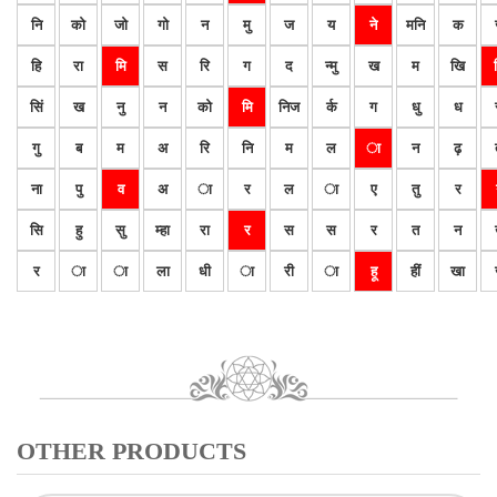
नि
को
जो
गो
न
मु
ज
य
ने
मनि
क
हि
रा
मि
स
रि
ग
द
न्मु
ख
म
खि
सिं
ख
नु
न
को
मि
निज
र्क
ग
धु
ध
गु
ब
म
अ
रि
नि
म
ल
ा
न
ढ़
ना
पु
व
अ
ा
र
ल
ा
ए
तु
र
सि
हु
सु
म्हा
रा
र
स
स
र
त
न
र
ा
ा
ला
धी
ा
री
ा
हू
हीं
खा
OTHER PRODUCTS