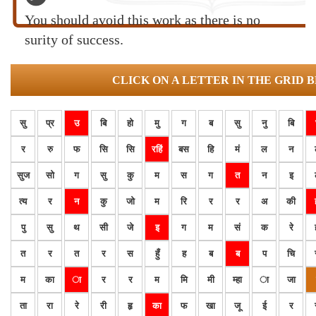
You should avoid this work as there is no
surity of success.
CLICK ON A LETTER IN THE GRID 
सु
प्र
उ
बि
हो
मु
ग
ब
सु
नु
बि
र
रु
फ
सि
सि
रहिं
बस
हि
मं
ल
न
सुज
सो
ग
सु
कु
म
स
ग
त
न
इ
त्य
र
न
कु
जो
म
रि
र
र
अ
की
पु
सु
थ
सी
जे
इ
ग
म
सं
क
रे
त
र
त
र
स
हुँ
ह
ब
ब
प
चि
म
का
ा
र
र
म
मि
मी
म्हा
ा
जा
ता
रा
रे
री
हृ
का
फ
खा
जू
ई
र