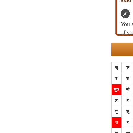
said
You s
of su
सु
प्र
र
रु
सुज
सो
त्य
र
पु
सु
त
र