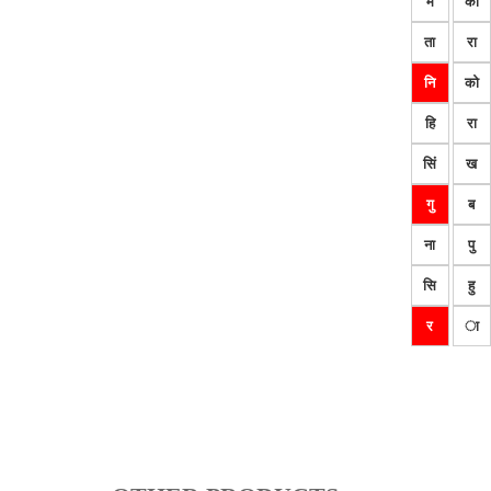
म
का
ता
रा
नि
को
हि
रा
सिं
ख
गु
ब
ना
पु
सि
हु
र
ा