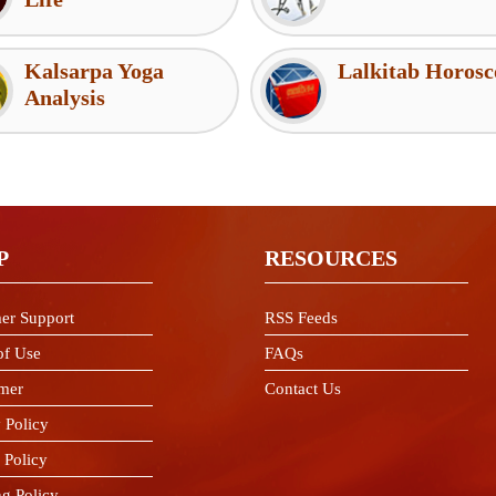
Kalsarpa Yoga
Lalkitab Horosc
Analysis
P
RESOURCES
er Support
RSS Feeds
of Use
FAQs
imer
Contact Us
 Policy
 Policy
ng Policy