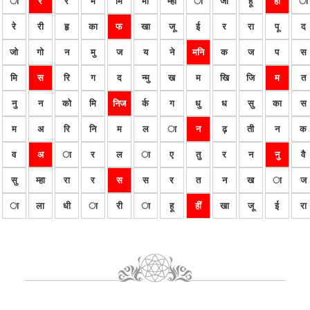
ा
र
र
म
मि
मी
म्हा
ा
जा
हू
हीं
ा
रे
री
हृ
का
फ
खा
जू
ई
र
रा
पू
द
जो
गो
न
मु
ज
य
ने
मनि
क
ज
प
स
मि
स
रि
ग
द
न्मु
ख
म
खि
जि
म
त
नु
न
को
मि
निज
र्क
ग
धु
ध
सु
का
स
म
अ
रि
नि
म
ल
ा
न
ढ़
ती
न
क
व
अ
ा
र
ल
ा
ए
तु
र
न
नु
वै
सु
म्हा
रा
र
स
स
र
त
न
ख
ा
ज
ा
ला
धी
ा
री
ा
हू
हीं
खा
जू
ई
रा