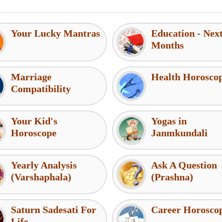
Your Lucky Mantras
Education - Nex
Months
Marriage
Health Horosco
Compatibility
Your Kid's
Yogas in
Horoscope
Janmkundali
Yearly Analysis
Ask A Question
(Varshaphala)
(Prashna)
Saturn Sadesati For
Career Horosco
Life