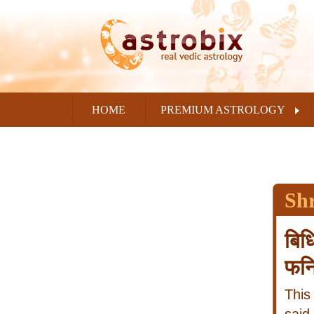
HOME
PREMIUM ASTROLOGY
Sh
बिध
फनि
This 