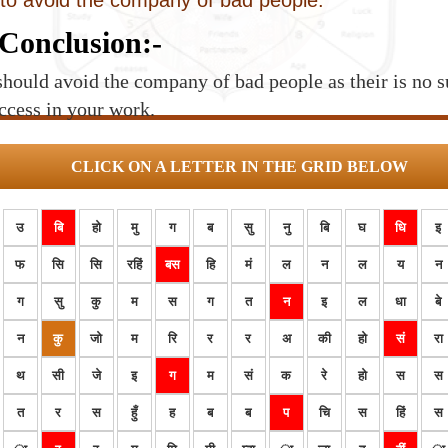
 to avoid the company of bad people.
Conclusion:-
hould avoid the company of bad people as their is no s
ccess in your work.
CLICK ON A LETTER IN THE GRID BELOW
उ
बि
हो
मु
ग
ब
सु
नु
बि
घ
धि
इ
फ
सि
सि
रहिं
बस
हि
मं
ल
न
ल
य
न
ग
सु
कु
म
स
ग
त
न
इ
ल
धा
बे
न
कु
जो
म
रि
र
र
अ
की
हो
सं
रा
थ
सी
जे
इ
ग
म
सं
क
रे
हो
स
स
त
र
स
हुँ
ह
ब
ब
प
चि
स
हिं
स