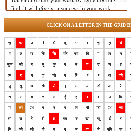
You should start your work by remembering
God, it will give you success in your work.
CLICK ON A LETTER IN THE GRID 
सु
प्र
उ
बि
हो
मु
ग
ब
सु
नु
बि
र
रु
फ
सि
सि
रहिं
बस
हि
मं
ल
न
सुज
सो
ग
सु
कु
म
स
ग
त
न
इ
त्य
र
न
कु
जो
म
रि
र
र
अ
की
पु
सु
थ
सी
जे
इ
ग
म
सं
क
रे
त
र
त
र
स
हुँ
ह
ब
ब
प
चि
म
का
ा
र
र
म
मि
मी
म्हा
ा
जा
ता
रा
रे
री
हृ
का
फ
खा
जू
ई
र
नि
को
जो
गो
न
मु
ज
य
ने
मनि
क