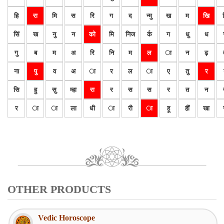
हि
रा
मि
स
रि
ग
द
न्मु
ख
म
खि
सिं
ख
नु
न
को
मि
निज
र्क
ग
धु
ध
गु
ब
म
अ
रि
नि
म
ल
ा
न
ढ़
ना
पु
व
अ
ा
र
ल
ा
ए
तु
र
सि
हु
सु
म्हा
रा
र
स
स
र
त
न
र
ा
ा
ला
धी
ा
री
ा
हू
हीं
खा
OTHER PRODUCTS
Vedic Horoscope