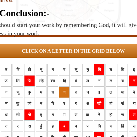
lanka.
Conclusion:-
hould start your work by remembering God, it will giv
ss in your work.
CLICK ON A LETTER IN THE GRID BELOW
उ
बि
हो
मु
ग
ब
सु
नु
बि
घ
धि
इ
फ
सि
सि
रहिं
बस
हि
मं
ल
न
ल
य
न
ग
सु
कु
म
स
ग
त
न
इ
ल
धा
बे
न
कु
जो
म
रि
र
र
अ
की
हो
सं
रा
थ
सी
जे
इ
ग
म
सं
क
रे
हो
स
स
त
र
स
हुँ
ह
ब
ब
प
चि
स
हिं
स