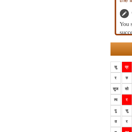
the 
You s
succe
सु
प्र
र
रु
सुज
सो
त्य
र
पु
सु
त
र