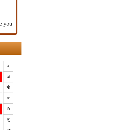
e you
द
अं
नो
य
नि
तु