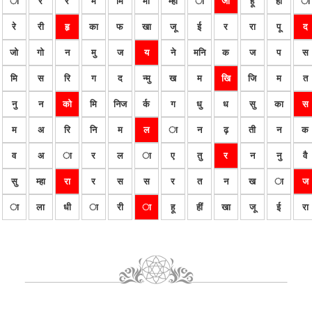
ा
र
र
म
मि
मी
म्हा
ा
जा
हू
हीं
ा
रे
री
हृ
का
फ
खा
जू
ई
र
रा
पू
द
जो
गो
न
मु
ज
य
ने
मनि
क
ज
प
स
मि
स
रि
ग
द
न्मु
ख
म
खि
जि
म
त
नु
न
को
मि
निज
र्क
ग
धु
ध
सु
का
स
म
अ
रि
नि
म
ल
ा
न
ढ़
ती
न
क
व
अ
ा
र
ल
ा
ए
तु
र
न
नु
वै
सु
म्हा
रा
र
स
स
र
त
न
ख
ा
ज
ा
ला
धी
ा
री
ा
हू
हीं
खा
जू
ई
रा