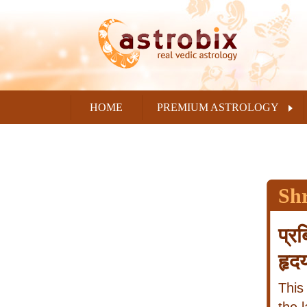
HOME
PREMIUM ASTROLOGY
Sh
प्र
हृद
This