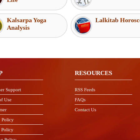
Kalsarpa Yoga
Lalkitab Horosc
Analysis
P
RESOURCES
er Support
RSS Feeds
of Use
FAQs
imer
Contact Us
 Policy
 Policy
ng Policy