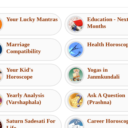
Your Lucky Mantras
Education - Nex
Months
Marriage
Health Horosco
Compatibility
Your Kid's
Yogas in
Horoscope
Janmkundali
Yearly Analysis
Ask A Question
(Varshaphala)
(Prashna)
Saturn Sadesati For
Career Horosco
Life