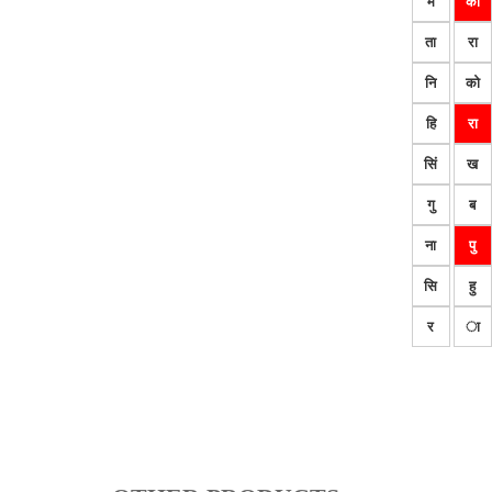
म
का
ता
रा
नि
को
हि
रा
सिं
ख
गु
ब
ना
पु
सि
हु
र
ा