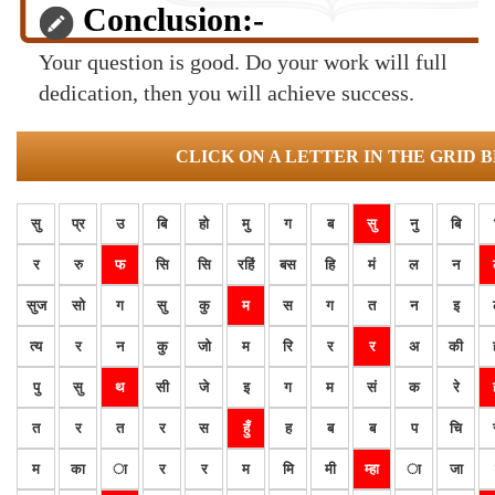
Conclusion:-
Your question is good. Do your work will full
dedication, then you will achieve success.
CLICK ON A LETTER IN THE GRID 
सु
प्र
उ
बि
हो
मु
ग
ब
सु
नु
बि
र
रु
फ
सि
सि
रहिं
बस
हि
मं
ल
न
सुज
सो
ग
सु
कु
म
स
ग
त
न
इ
त्य
र
न
कु
जो
म
रि
र
र
अ
की
पु
सु
थ
सी
जे
इ
ग
म
सं
क
रे
त
र
त
र
स
हुँ
ह
ब
ब
प
चि
म
का
ा
र
र
म
मि
मी
म्हा
ा
जा