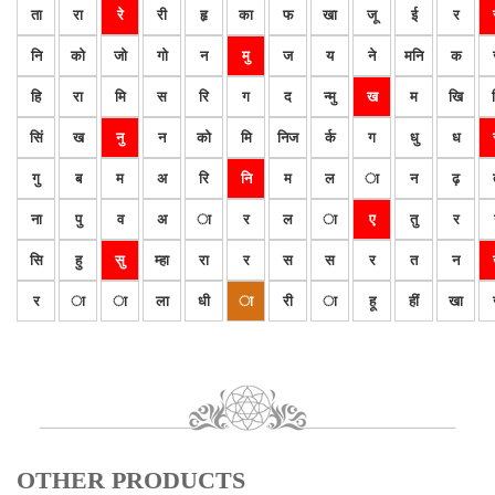
ता
रा
रे
री
हृ
का
फ
खा
जू
ई
र
नि
को
जो
गो
न
मु
ज
य
ने
मनि
क
हि
रा
मि
स
रि
ग
द
न्मु
ख
म
खि
सिं
ख
नु
न
को
मि
निज
र्क
ग
धु
ध
गु
ब
म
अ
रि
नि
म
ल
ा
न
ढ़
ना
पु
व
अ
ा
र
ल
ा
ए
तु
र
सि
हु
सु
म्हा
रा
र
स
स
र
त
न
र
ा
ा
ला
धी
ा
री
ा
हू
हीं
खा
OTHER PRODUCTS