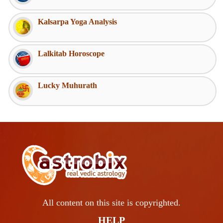
Kalsarpa Yoga Analysis
Lalkitab Horoscope
Lucky Muhurath
All content on this site is copyrighted.
HELP