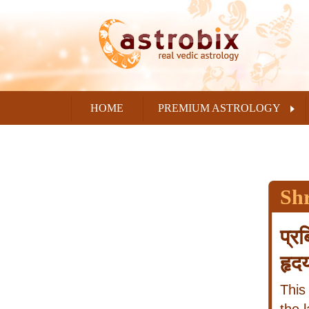
HOME
PREMIUM ASTROLOGY
Sh
प्र
हृद
This