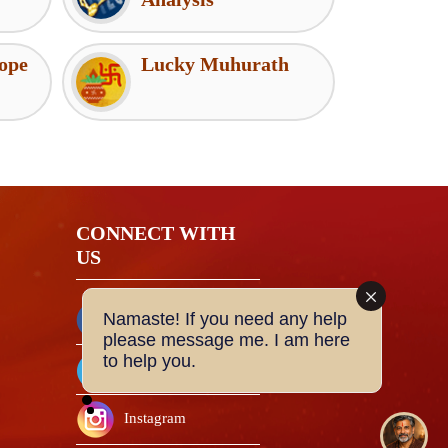
ope
Lucky Muhurath
CONNECT WITH
US
Namaste! If you need any help
Facebook
please message me. I am here
to help you.
Twitter
Instagram