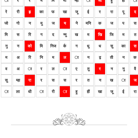
ा
र
र
म
मि
मी
म्हा
ा
जा
हू
हीं
ा
रे
री
हृ
का
फ
खा
जू
ई
र
रा
पू
द
जो
गो
न
मु
ज
य
ने
मनि
क
ज
प
स
मि
स
रि
ग
द
न्मु
ख
म
खि
जि
म
त
नु
न
को
मि
निज
र्क
ग
धु
ध
सु
का
स
म
अ
रि
नि
म
ल
ा
न
ढ़
ती
न
क
व
अ
ा
र
ल
ा
ए
तु
र
न
नु
वै
सु
म्हा
रा
र
स
स
र
त
न
ख
ा
ज
ा
ला
धी
ा
री
ा
हू
हीं
खा
जू
ई
रा