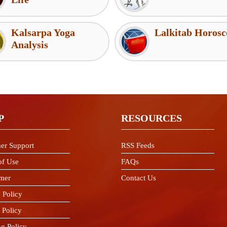
Kalsarpa Yoga
Lalkitab Horosc
Analysis
P
RESOURCES
er Support
RSS Feeds
of Use
FAQs
imer
Contact Us
 Policy
 Policy
ng Policy