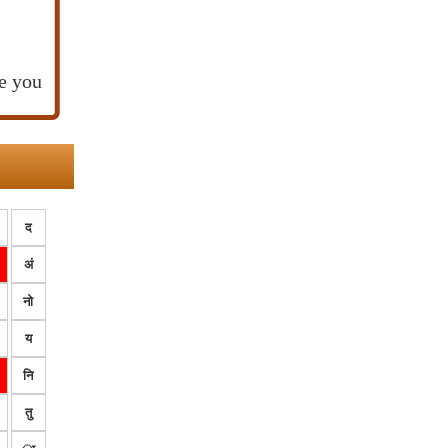
e you
द
अं
नो
य
नि
तु