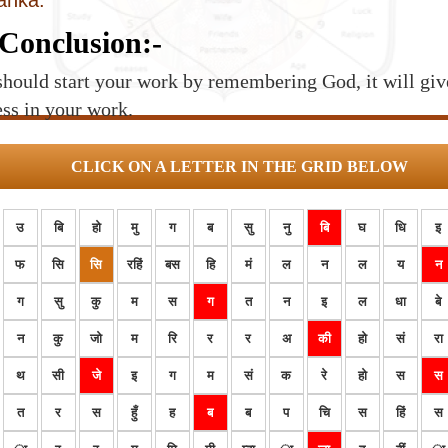
lanka.
Conclusion:-
hould start your work by remembering God, it will giv
ss in your work.
CLICK ON A LETTER IN THE GRID BELOW
उ
बि
हो
मु
ग
ब
सु
नु
बि
घ
धि
इ
फ
सि
सि
रहिं
बस
हि
मं
ल
न
ल
य
न
ग
सु
कु
म
स
ग
त
न
इ
ल
धा
बे
न
कु
जो
म
रि
र
र
अ
की
हो
सं
रा
थ
सी
जे
इ
ग
म
सं
क
रे
हो
स
स
त
र
स
हुँ
ह
ब
ब
प
चि
स
हिं
स