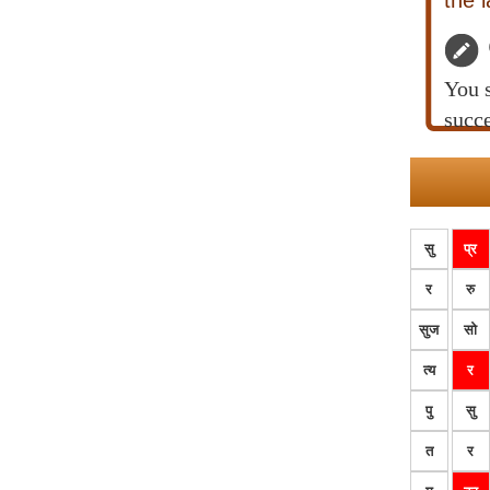
the 
You s
succe
सु
प्र
र
रु
सुज
सो
त्य
र
पु
सु
त
र