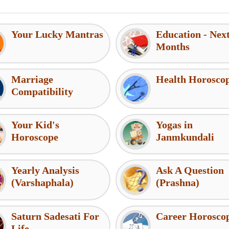
Your Lucky Mantras
Education - Nex
Months
Marriage
Health Horosco
Compatibility
Your Kid's
Yogas in
Horoscope
Janmkundali
Yearly Analysis
Ask A Question
(Varshaphala)
(Prashna)
Saturn Sadesati For
Career Horosco
Life