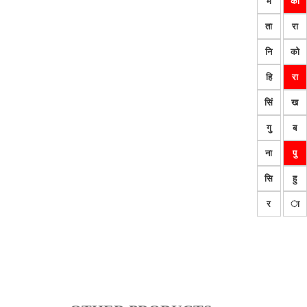
म
का
ता
रा
नि
को
हि
रा
सिं
ख
गु
ब
ना
पु
सि
हु
र
ा