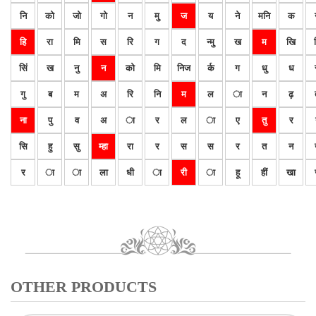
नि
को
जो
गो
न
मु
ज
य
ने
मनि
क
हि
रा
मि
स
रि
ग
द
न्मु
ख
म
खि
सिं
ख
नु
न
को
मि
निज
र्क
ग
धु
ध
गु
ब
म
अ
रि
नि
म
ल
ा
न
ढ़
ना
पु
व
अ
ा
र
ल
ा
ए
तु
र
सि
हु
सु
म्हा
रा
र
स
स
र
त
न
र
ा
ा
ला
धी
ा
री
ा
हू
हीं
खा
OTHER PRODUCTS