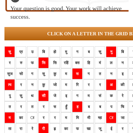
Your question is good. Your work will achieve
success.
CLICK ON A LETTER IN THE GRID 
सु
प्र
उ
बि
हो
मु
ग
ब
सु
नु
बि
र
रु
फ
सि
सि
रहिं
बस
हि
मं
ल
न
सुज
सो
ग
सु
कु
म
स
ग
त
न
इ
त्य
र
न
कु
जो
म
रि
र
र
अ
की
पु
सु
थ
सी
जे
इ
ग
म
सं
क
रे
त
र
त
र
स
हुँ
ह
ब
ब
प
चि
म
का
ा
र
र
म
मि
मी
म्हा
ा
जा
ता
रा
रे
री
हृ
का
फ
खा
जू
ई
र