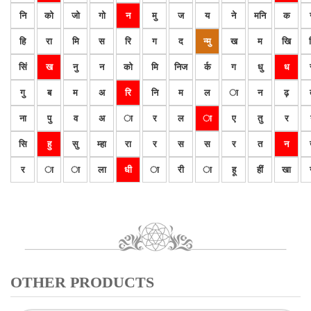
नि
को
जो
गो
न
मु
ज
य
ने
मनि
क
हि
रा
मि
स
रि
ग
द
न्मु
ख
म
खि
सिं
ख
नु
न
को
मि
निज
र्क
ग
धु
ध
गु
ब
म
अ
रि
नि
म
ल
ा
न
ढ़
ना
पु
व
अ
ा
र
ल
ा
ए
तु
र
सि
हु
सु
म्हा
रा
र
स
स
र
त
न
र
ा
ा
ला
धी
ा
री
ा
हू
हीं
खा
OTHER PRODUCTS