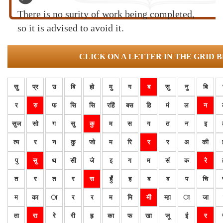
There is no surity of work being completed,
so it is advised to avoid it.
CLICK ON A LETTER IN THE GRID 
सु
प्र
उ
बि
हो
मु
ग
ब
सु
नु
बि
र
रु
फ
सि
सि
रहिं
बस
हि
मं
ल
न
सुज
सो
ग
सु
कु
म
स
ग
त
न
इ
त्य
र
न
कु
जो
म
रि
र
र
अ
की
पु
सु
थ
सी
जे
इ
ग
म
सं
क
रे
त
र
त
र
स
हुँ
ह
ब
ब
प
चि
म
का
ा
र
र
म
मि
मी
म्हा
ा
जा
ता
रा
रे
री
हृ
का
फ
खा
जू
ई
र