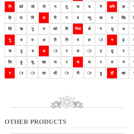
नि
को
जो
गो
न
मु
ज
य
ने
मनि
क
हि
रा
मि
स
रि
ग
द
न्मु
ख
म
खि
सिं
ख
नु
न
को
मि
निज
र्क
ग
धु
ध
गु
ब
म
अ
रि
नि
म
ल
ा
न
ढ़
ना
पु
व
अ
ा
र
ल
ा
ए
तु
र
सि
हु
सु
म्हा
रा
र
स
स
र
त
न
र
ा
ा
ला
धी
ा
री
ा
हू
हीं
खा
OTHER PRODUCTS