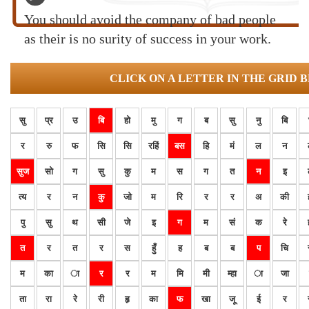
You should avoid the company of bad people
as their is no surity of success in your work.
CLICK ON A LETTER IN THE GRID 
सु
प्र
उ
बि
हो
मु
ग
ब
सु
नु
बि
र
रु
फ
सि
सि
रहिं
बस
हि
मं
ल
न
सुज
सो
ग
सु
कु
म
स
ग
त
न
इ
त्य
र
न
कु
जो
म
रि
र
र
अ
की
पु
सु
थ
सी
जे
इ
ग
म
सं
क
रे
त
र
त
र
स
हुँ
ह
ब
ब
प
चि
म
का
ा
र
र
म
मि
मी
म्हा
ा
जा
ता
रा
रे
री
हृ
का
फ
खा
जू
ई
र