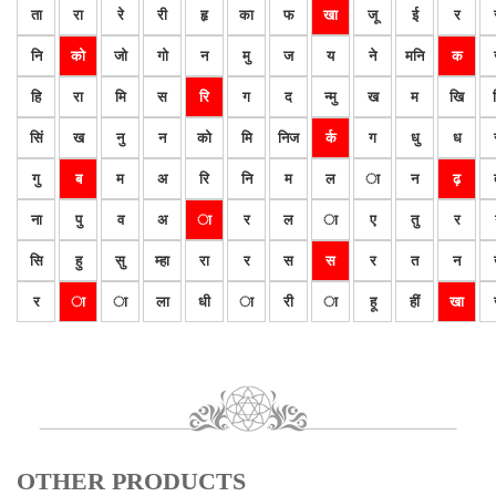
ता
रा
रे
री
हृ
का
फ
खा
जू
ई
र
नि
को
जो
गो
न
मु
ज
य
ने
मनि
क
हि
रा
मि
स
रि
ग
द
न्मु
ख
म
खि
सिं
ख
नु
न
को
मि
निज
र्क
ग
धु
ध
गु
ब
म
अ
रि
नि
म
ल
ा
न
ढ़
ना
पु
व
अ
ा
र
ल
ा
ए
तु
र
सि
हु
सु
म्हा
रा
र
स
स
र
त
न
र
ा
ा
ला
धी
ा
री
ा
हू
हीं
खा
OTHER PRODUCTS