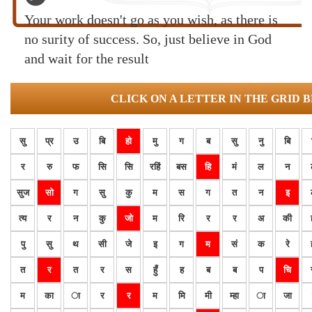
Your work doesn't go as you wish, as there is
no surity of success. So, just believe in God
and wait for the result
CLICK ON A LETTER IN THE GRID 
सु
प्र
उ
बि
हो
मु
ग
ब
सु
नु
बि
र
रु
फ
सि
सि
रहिं
बस
हि
मं
ल
न
सुज
सो
ग
सु
कु
म
स
ग
त
न
इ
त्य
र
न
कु
जो
म
रि
र
र
अ
की
पु
सु
थ
सी
जे
इ
ग
म
सं
क
रे
त
र
त
र
स
हुँ
ह
ब
ब
प
चि
म
का
ा
र
र
म
मि
मी
म्हा
ा
जा