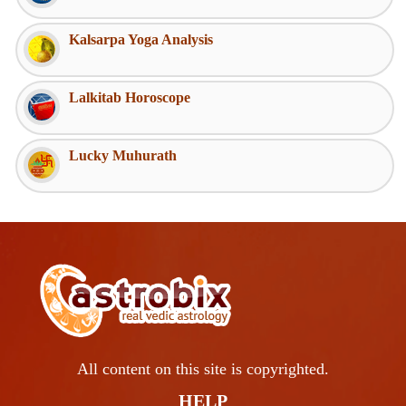
Kalsarpa Yoga Analysis
Lalkitab Horoscope
Lucky Muhurath
All content on this site is copyrighted.
HELP