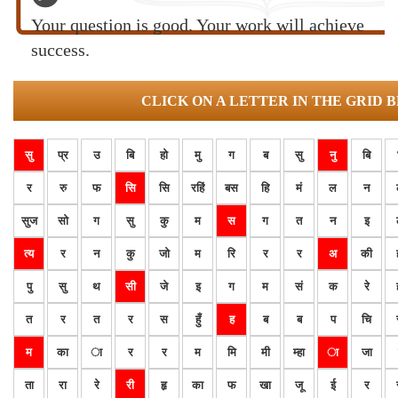
Your question is good. Your work will achieve
success.
CLICK ON A LETTER IN THE GRID 
सु
प्र
उ
बि
हो
मु
ग
ब
सु
नु
बि
र
रु
फ
सि
सि
रहिं
बस
हि
मं
ल
न
सुज
सो
ग
सु
कु
म
स
ग
त
न
इ
त्य
र
न
कु
जो
म
रि
र
र
अ
की
पु
सु
थ
सी
जे
इ
ग
म
सं
क
रे
त
र
त
र
स
हुँ
ह
ब
ब
प
चि
म
का
ा
र
र
म
मि
मी
म्हा
ा
जा
ता
रा
रे
री
हृ
का
फ
खा
जू
ई
र