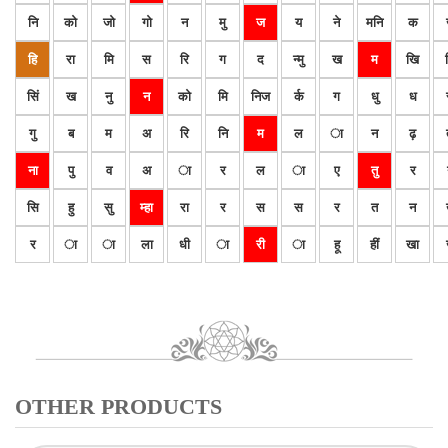
नि
को
जो
गो
न
मु
ज
य
ने
मनि
क
हि
रा
मि
स
रि
ग
द
न्मु
ख
म
खि
सिं
ख
नु
न
को
मि
निज
र्क
ग
धु
ध
गु
ब
म
अ
रि
नि
म
ल
ा
न
ढ़
ना
पु
व
अ
ा
र
ल
ा
ए
तु
र
सि
हु
सु
म्हा
रा
र
स
स
र
त
न
र
ा
ा
ला
धी
ा
री
ा
हू
हीं
खा
OTHER PRODUCTS