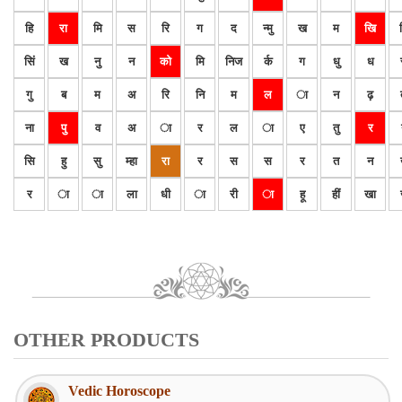
हि
रा
मि
स
रि
ग
द
न्मु
ख
म
खि
सिं
ख
नु
न
को
मि
निज
र्क
ग
धु
ध
गु
ब
म
अ
रि
नि
म
ल
ा
न
ढ़
ना
पु
व
अ
ा
र
ल
ा
ए
तु
र
सि
हु
सु
म्हा
रा
र
स
स
र
त
न
र
ा
ा
ला
धी
ा
री
ा
हू
हीं
खा
OTHER PRODUCTS
Vedic Horoscope