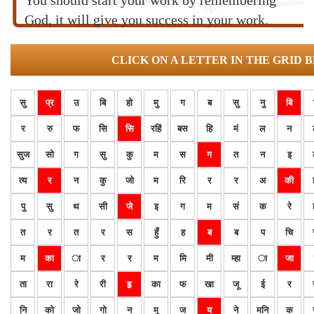
You should start your work by remembering
God, it will give you success in your work.
CLICK ON A LETTER IN THE GRID 
सु
प्र
उ
बि
हो
मु
ग
ब
सु
नु
बि
र
रु
फ
सि
सि
रहिं
बस
हि
मं
ल
न
सुज
सो
ग
सु
कु
म
स
ग
त
न
इ
त्य
र
न
कु
जो
म
रि
र
र
अ
की
पु
सु
थ
सी
जे
इ
ग
म
सं
क
रे
त
र
त
र
स
हुँ
ह
ब
ब
प
चि
म
का
ा
र
र
म
मि
मी
म्हा
ा
जा
ता
रा
रे
री
हृ
का
फ
खा
जू
ई
र
नि
को
जो
गो
न
मु
ज
य
ने
मनि
क