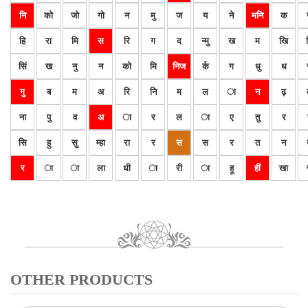
नि
को
जो
गो
न
मु
ज
य
ने
मनि
क
हि
रा
मि
स
रि
ग
द
न्मु
ख
म
खि
सिं
ख
नु
न
को
मि
निज
र्क
ग
धु
ध
गु
ब
म
अ
रि
नि
म
ल
ा
न
ढ़
ना
पु
व
अ
ा
र
ल
ा
ए
तु
र
सि
हु
सु
म्हा
रा
र
स
स
र
त
न
र
ा
ा
ला
धी
ा
री
ा
हू
हीं
खा
OTHER PRODUCTS