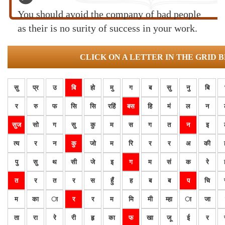
You should avoid the company of bad people
as their is no surity of success in your work.
CLICK ON A LETTER IN THE GRID 
सु
प्र
उ
बि
हो
मु
ग
ब
सु
नु
बि
र
रु
फ
सि
सि
रहिं
बस
हि
मं
ल
न
सुज
सो
ग
सु
कु
म
स
ग
त
न
इ
त्य
र
न
कु
जो
म
रि
र
र
अ
की
पु
सु
थ
सी
जे
इ
ग
म
सं
क
रे
त
र
त
र
स
हुँ
ह
ब
ब
प
चि
म
का
ा
र
र
म
मि
मी
म्हा
ा
जा
ता
रा
रे
री
हृ
का
फ
खा
जू
ई
र