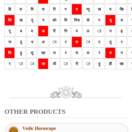
हि
रा
मि
स
रि
ग
द
न्मु
ख
म
खि
सिं
ख
नु
न
को
मि
निज
र्क
ग
धु
ध
गु
ब
म
अ
रि
नि
म
ल
ा
न
ढ़
ना
पु
व
अ
ा
र
ल
ा
ए
तु
र
सि
हु
सु
म्हा
रा
र
स
स
र
त
न
र
ा
ा
ला
धी
ा
री
ा
हू
हीं
खा
OTHER PRODUCTS
Vedic Horoscope