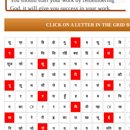
You should start your work by remembering
God, it will give you success in your work.
CLICK ON A LETTER IN THE GRID 
सु
प्र
उ
बि
हो
मु
ग
ब
सु
नु
बि
र
रु
फ
सि
सि
रहिं
बस
हि
मं
ल
न
सुज
सो
ग
सु
कु
म
स
ग
त
न
इ
त्य
र
न
कु
जो
म
रि
र
र
अ
की
पु
सु
थ
सी
जे
इ
ग
म
सं
क
रे
त
र
त
र
स
हुँ
ह
ब
ब
प
चि
म
का
ा
र
र
म
मि
मी
म्हा
ा
जा
ता
रा
रे
री
हृ
का
फ
खा
जू
ई
र
नि
को
जो
गो
न
मु
ज
य
ने
मनि
क