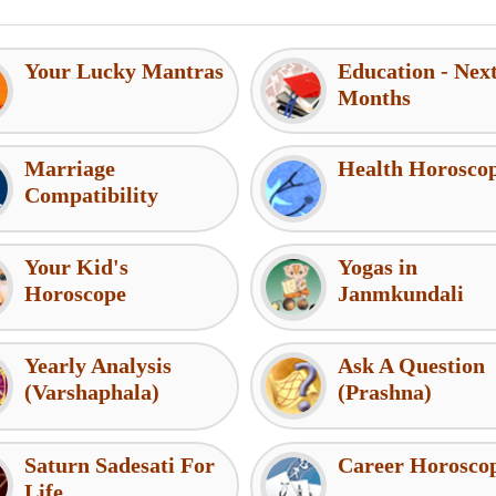
Your Lucky Mantras
Education - Nex
Months
Marriage
Health Horosco
Compatibility
Your Kid's
Yogas in
Horoscope
Janmkundali
Yearly Analysis
Ask A Question
(Varshaphala)
(Prashna)
Saturn Sadesati For
Career Horosco
Life