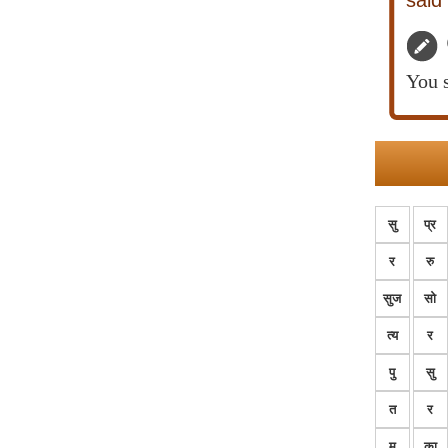
said
You s
सु
प्र
र
रु
सुज
सो
त्य
र
पु
सु
त
र
म
का