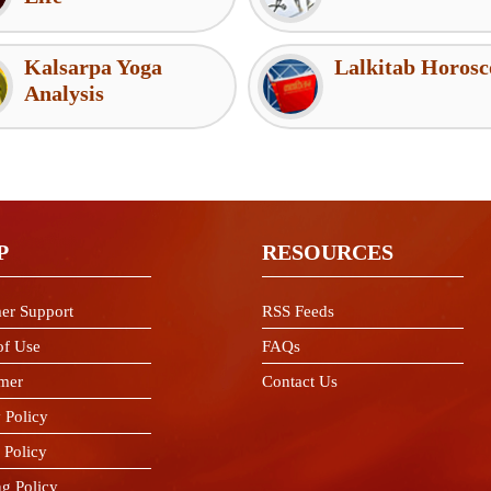
Kalsarpa Yoga
Lalkitab Horosc
Analysis
P
RESOURCES
er Support
RSS Feeds
of Use
FAQs
imer
Contact Us
 Policy
 Policy
ng Policy