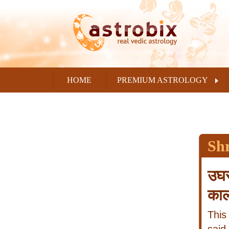
HOME
PREMIUM ASTROLOGY
Sh
उघर
काल
This 