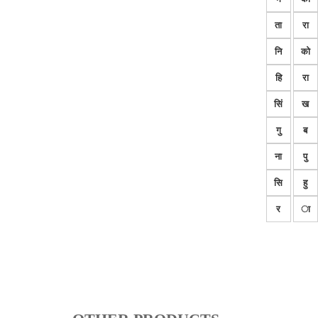
ता
रा
नि
को
हि
रा
सिं
ख
गु
ब
ना
पु
सि
हु
र
ा