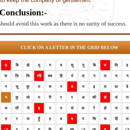
 to keep the company of gentlemen.
Conclusion:-
hould avoid this work as there is no surity of success.
CLICK ON A LETTER IN THE GRID BELOW
उ
बि
हो
मु
ग
ब
सु
नु
बि
घ
धि
इ
फ
सि
सि
रहिं
बस
हि
मं
ल
न
ल
य
न
ग
सु
कु
म
स
ग
त
न
इ
ल
धा
बे
न
कु
जो
म
रि
र
र
अ
की
हो
सं
रा
थ
सी
जे
इ
ग
म
सं
क
रे
हो
स
स
त
र
स
हुँ
ह
ब
ब
प
चि
स
हिं
स
ा
र
र
म
मि
मी
म्हा
ा
जा
हू
हीं
ा