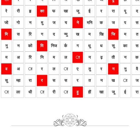
रे
री
हृ
का
फ
खा
जू
ई
र
रा
पू
द
जो
गो
न
मु
ज
य
ने
मनि
क
ज
प
स
मि
स
रि
ग
द
न्मु
ख
म
खि
जि
म
त
नु
न
को
मि
निज
र्क
ग
धु
ध
सु
का
स
म
अ
रि
नि
म
ल
ा
न
ढ़
ती
न
क
व
अ
ा
र
ल
ा
ए
तु
र
न
नु
वै
सु
म्हा
रा
र
स
स
र
त
न
ख
ा
ज
ा
ला
धी
ा
री
ा
हू
हीं
खा
जू
ई
रा