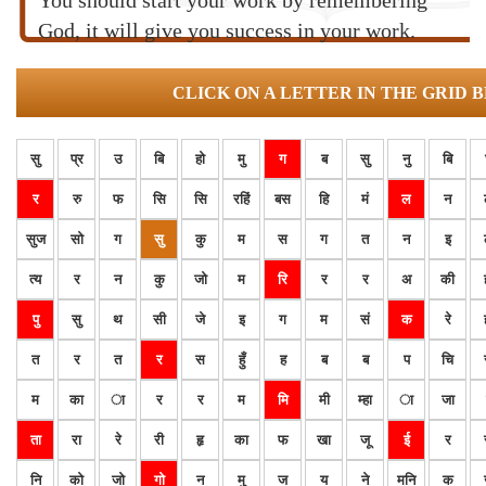
You should start your work by remembering
God, it will give you success in your work.
CLICK ON A LETTER IN THE GRID 
सु
प्र
उ
बि
हो
मु
ग
ब
सु
नु
बि
र
रु
फ
सि
सि
रहिं
बस
हि
मं
ल
न
सुज
सो
ग
सु
कु
म
स
ग
त
न
इ
त्य
र
न
कु
जो
म
रि
र
र
अ
की
पु
सु
थ
सी
जे
इ
ग
म
सं
क
रे
त
र
त
र
स
हुँ
ह
ब
ब
प
चि
म
का
ा
र
र
म
मि
मी
म्हा
ा
जा
ता
रा
रे
री
हृ
का
फ
खा
जू
ई
र
नि
को
जो
गो
न
मु
ज
य
ने
मनि
क