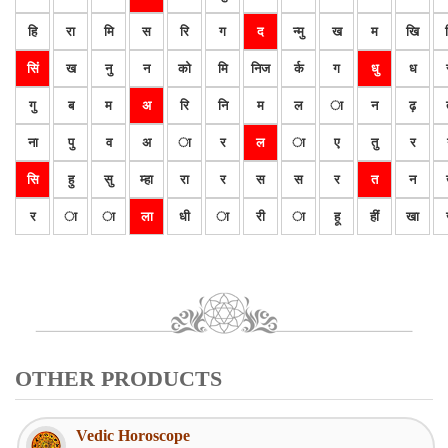
हि
रा
मि
स
रि
ग
द
न्मु
ख
म
खि
सिं
ख
नु
न
को
मि
निज
र्क
ग
धु
ध
गु
ब
म
अ
रि
नि
म
ल
ा
न
ढ़
ना
पु
व
अ
ा
र
ल
ा
ए
तु
र
सि
हु
सु
म्हा
रा
र
स
स
र
त
न
र
ा
ा
ला
धी
ा
री
ा
हू
हीं
खा
OTHER PRODUCTS
Vedic Horoscope