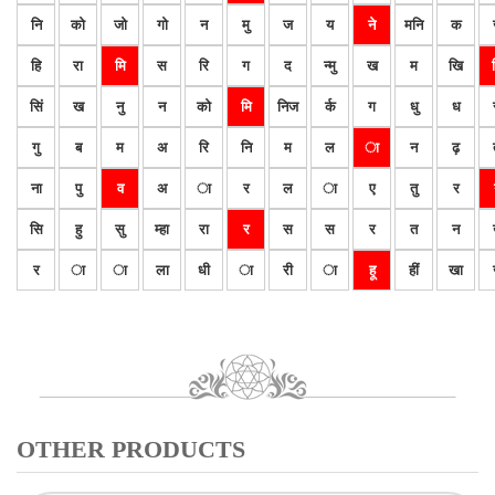
नि
को
जो
गो
न
मु
ज
य
ने
मनि
क
हि
रा
मि
स
रि
ग
द
न्मु
ख
म
खि
सिं
ख
नु
न
को
मि
निज
र्क
ग
धु
ध
गु
ब
म
अ
रि
नि
म
ल
ा
न
ढ़
ना
पु
व
अ
ा
र
ल
ा
ए
तु
र
सि
हु
सु
म्हा
रा
र
स
स
र
त
न
र
ा
ा
ला
धी
ा
री
ा
हू
हीं
खा
OTHER PRODUCTS