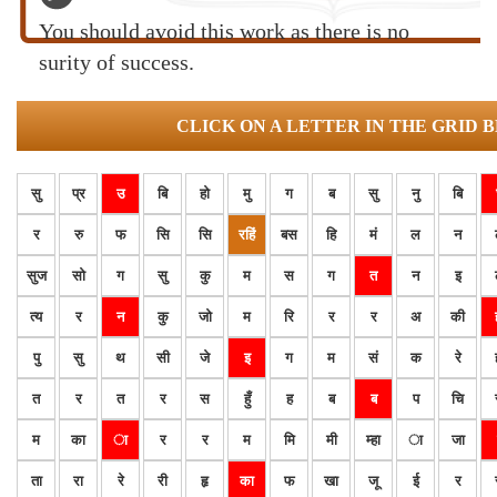
You should avoid this work as there is no
surity of success.
CLICK ON A LETTER IN THE GRID 
सु
प्र
उ
बि
हो
मु
ग
ब
सु
नु
बि
र
रु
फ
सि
सि
रहिं
बस
हि
मं
ल
न
सुज
सो
ग
सु
कु
म
स
ग
त
न
इ
त्य
र
न
कु
जो
म
रि
र
र
अ
की
पु
सु
थ
सी
जे
इ
ग
म
सं
क
रे
त
र
त
र
स
हुँ
ह
ब
ब
प
चि
म
का
ा
र
र
म
मि
मी
म्हा
ा
जा
ता
रा
रे
री
हृ
का
फ
खा
जू
ई
र