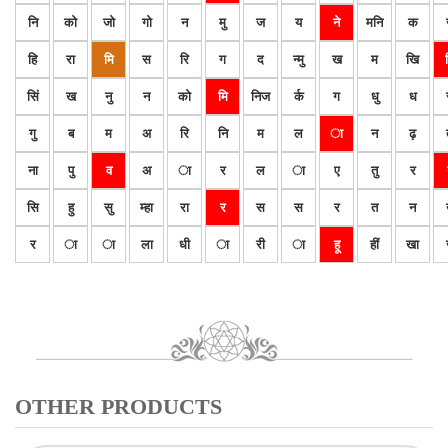
नि
को
जो
गो
न
मु
ज
य
ने
मनि
क
हि
रा
मि
स
रि
ग
द
न्मु
ख
म
खि
सिं
ख
नु
न
को
मि
निज
र्क
ग
धु
ध
गु
ब
म
अ
रि
नि
म
ल
ा
न
ढ़
ना
पु
व
अ
ा
र
ल
ा
ए
तु
र
सि
हु
सु
म्हा
रा
र
स
स
र
त
न
र
ा
ा
ला
धी
ा
री
ा
हू
हीं
खा
OTHER PRODUCTS