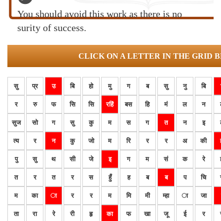
You should avoid this work as there is no
surity of success.
CLICK ON A LETTER IN THE GRID 
सु
प्र
उ
बि
हो
मु
ग
ब
सु
नु
बि
र
रु
फ
सि
सि
रहिं
बस
हि
मं
ल
न
सुज
सो
ग
सु
कु
म
स
ग
त
न
इ
त्य
र
न
कु
जो
म
रि
र
र
अ
की
पु
सु
थ
सी
जे
इ
ग
म
सं
क
रे
त
र
त
र
स
हुँ
ह
ब
ब
प
चि
म
का
ा
र
र
म
मि
मी
म्हा
ा
जा
ता
रा
रे
री
हृ
का
फ
खा
जू
ई
र