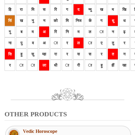
हि
रा
मि
स
रि
ग
द
न्मु
ख
म
खि
सिं
ख
नु
न
को
मि
निज
र्क
ग
धु
ध
गु
ब
म
अ
रि
नि
म
ल
ा
न
ढ़
ना
पु
व
अ
ा
र
ल
ा
ए
तु
र
सि
हु
सु
म्हा
रा
र
स
स
र
त
न
र
ा
ा
ला
धी
ा
री
ा
हू
हीं
खा
OTHER PRODUCTS
Vedic Horoscope