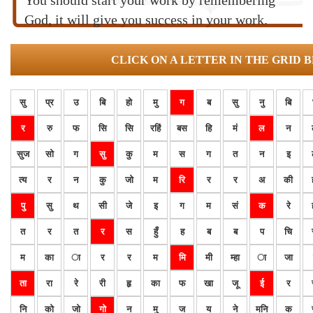
You should start your work by remembering
God, it will give you success in your work.
CLICK ON A LETTER IN THE GRID 
सु
प्र
उ
बि
हो
मु
ग
ब
सु
नु
बि
र
रु
फ
सि
सि
रहिं
बस
हि
मं
ल
न
सुज
सो
ग
सु
कु
म
स
ग
त
न
इ
त्य
र
न
कु
जो
म
रि
र
र
अ
की
पु
सु
थ
सी
जे
इ
ग
म
सं
क
रे
त
र
त
र
स
हुँ
ह
ब
ब
प
चि
म
का
ा
र
र
म
मि
मी
म्हा
ा
जा
ता
रा
रे
री
हृ
का
फ
खा
जू
ई
र
नि
को
जो
गो
न
मु
ज
य
ने
मनि
क