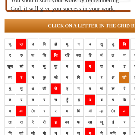
You should start your work by remembering
God, it will give you success in your work.
CLICK ON A LETTER IN THE GRID 
सु
प्र
उ
बि
हो
मु
ग
ब
सु
नु
बि
र
रु
फ
सि
सि
रहिं
बस
हि
मं
ल
न
सुज
सो
ग
सु
कु
म
स
ग
त
न
इ
त्य
र
न
कु
जो
म
रि
र
र
अ
की
पु
सु
थ
सी
जे
इ
ग
म
सं
क
रे
त
र
त
र
स
हुँ
ह
ब
ब
प
चि
म
का
ा
र
र
म
मि
मी
म्हा
ा
जा
ता
रा
रे
री
हृ
का
फ
खा
जू
ई
र
नि
को
जो
गो
न
मु
ज
य
ने
मनि
क