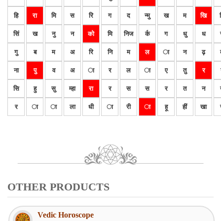
हि
रा
मि
स
रि
ग
द
न्मु
ख
म
खि
सिं
ख
नु
न
को
मि
निज
र्क
ग
धु
ध
गु
ब
म
अ
रि
नि
म
ल
ा
न
ढ़
ना
पु
व
अ
ा
र
ल
ा
ए
तु
र
सि
हु
सु
म्हा
रा
र
स
स
र
त
न
र
ा
ा
ला
धी
ा
री
ा
हू
हीं
खा
OTHER PRODUCTS
Vedic Horoscope