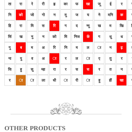
ता
रा
रे
री
हृ
का
फ
खा
जू
ई
र
नि
को
जो
गो
न
मु
ज
य
ने
मनि
क
हि
रा
मि
स
रि
ग
द
न्मु
ख
म
खि
सिं
ख
नु
न
को
मि
निज
र्क
ग
धु
ध
गु
ब
म
अ
रि
नि
म
ल
ा
न
ढ़
ना
पु
व
अ
ा
र
ल
ा
ए
तु
र
सि
हु
सु
म्हा
रा
र
स
स
र
त
न
र
ा
ा
ला
धी
ा
री
ा
हू
हीं
खा
OTHER PRODUCTS