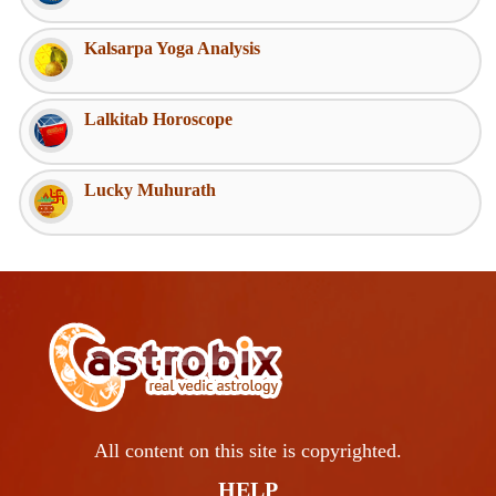
Kalsarpa Yoga Analysis
Lalkitab Horoscope
Lucky Muhurath
All content on this site is copyrighted.
HELP