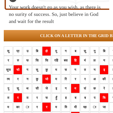
Your work doesn't go as you wish, as there is
no surity of success. So, just believe in God
and wait for the result
CLICK ON A LETTER IN THE GRID 
सु
प्र
उ
बि
हो
मु
ग
ब
सु
नु
बि
र
रु
फ
सि
सि
रहिं
बस
हि
मं
ल
न
सुज
सो
ग
सु
कु
म
स
ग
त
न
इ
त्य
र
न
कु
जो
म
रि
र
र
अ
की
पु
सु
थ
सी
जे
इ
ग
म
सं
क
रे
त
र
त
र
स
हुँ
ह
ब
ब
प
चि
म
का
ा
र
र
म
मि
मी
म्हा
ा
जा