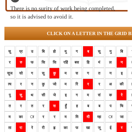
There is no surity of work being completed,
so it is advised to avoid it.
CLICK ON A LETTER IN THE GRID 
सु
प्र
उ
बि
हो
मु
ग
ब
सु
नु
बि
र
रु
फ
सि
सि
रहिं
बस
हि
मं
ल
न
सुज
सो
ग
सु
कु
म
स
ग
त
न
इ
त्य
र
न
कु
जो
म
रि
र
र
अ
की
पु
सु
थ
सी
जे
इ
ग
म
सं
क
रे
त
र
त
र
स
हुँ
ह
ब
ब
प
चि
म
का
ा
र
र
म
मि
मी
म्हा
ा
जा
ता
रा
रे
री
हृ
का
फ
खा
जू
ई
र