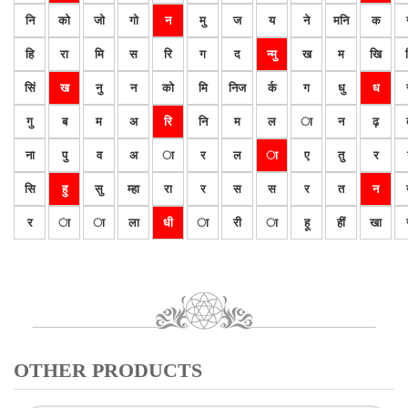
नि
को
जो
गो
न
मु
ज
य
ने
मनि
क
हि
रा
मि
स
रि
ग
द
न्मु
ख
म
खि
सिं
ख
नु
न
को
मि
निज
र्क
ग
धु
ध
गु
ब
म
अ
रि
नि
म
ल
ा
न
ढ़
ना
पु
व
अ
ा
र
ल
ा
ए
तु
र
सि
हु
सु
म्हा
रा
र
स
स
र
त
न
र
ा
ा
ला
धी
ा
री
ा
हू
हीं
खा
OTHER PRODUCTS