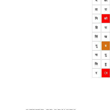
म
का
ता
रा
नि
को
हि
रा
सिं
ख
गु
ब
ना
पु
सि
हु
र
ा