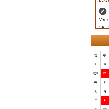
betw
Your 
succe
सु
प्र
र
रु
सुज
सो
त्य
र
पु
सु
त
र