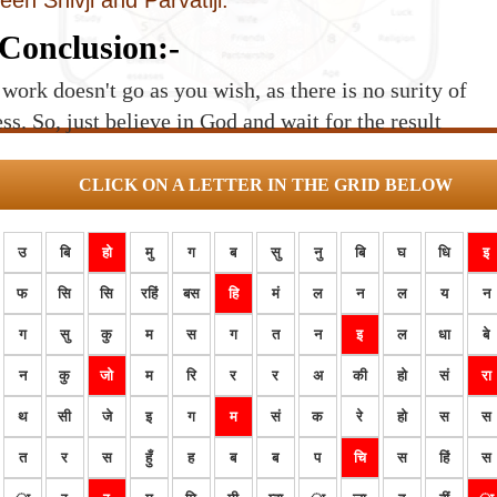
een Shivji and Parvatiji.
Conclusion:-
work doesn't go as you wish, as there is no surity of
ss. So, just believe in God and wait for the result
CLICK ON A LETTER IN THE GRID BELOW
उ
बि
हो
मु
ग
ब
सु
नु
बि
घ
धि
इ
फ
सि
सि
रहिं
बस
हि
मं
ल
न
ल
य
न
ग
सु
कु
म
स
ग
त
न
इ
ल
धा
बे
न
कु
जो
म
रि
र
र
अ
की
हो
सं
रा
थ
सी
जे
इ
ग
म
सं
क
रे
हो
स
स
त
र
स
हुँ
ह
ब
ब
प
चि
स
हिं
स