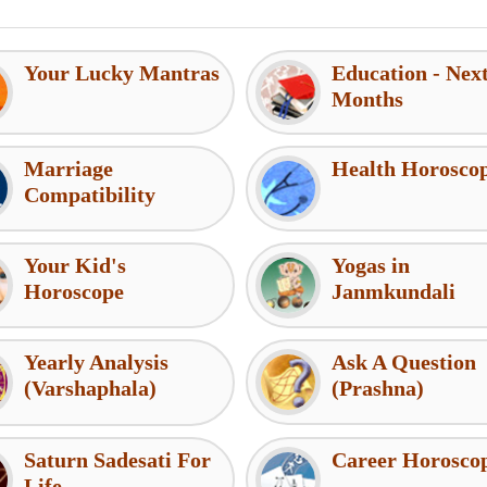
Your Lucky Mantras
Education - Nex
Months
Marriage
Health Horosco
Compatibility
Your Kid's
Yogas in
Horoscope
Janmkundali
Yearly Analysis
Ask A Question
(Varshaphala)
(Prashna)
Saturn Sadesati For
Career Horosco
Life