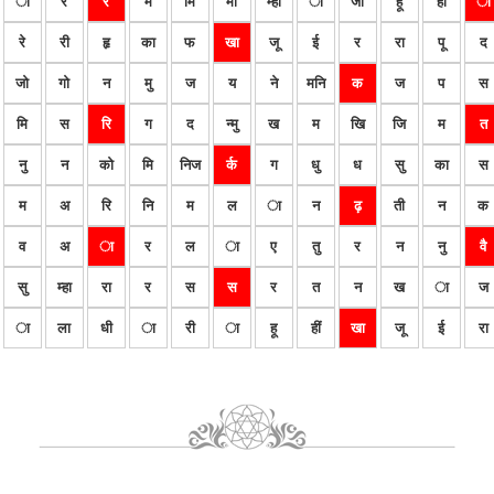
ा
र
र
म
मि
मी
म्हा
ा
जा
हू
हीं
ा
रे
री
हृ
का
फ
खा
जू
ई
र
रा
पू
द
जो
गो
न
मु
ज
य
ने
मनि
क
ज
प
स
मि
स
रि
ग
द
न्मु
ख
म
खि
जि
म
त
नु
न
को
मि
निज
र्क
ग
धु
ध
सु
का
स
म
अ
रि
नि
म
ल
ा
न
ढ़
ती
न
क
व
अ
ा
र
ल
ा
ए
तु
र
न
नु
वै
सु
म्हा
रा
र
स
स
र
त
न
ख
ा
ज
ा
ला
धी
ा
री
ा
हू
हीं
खा
जू
ई
रा