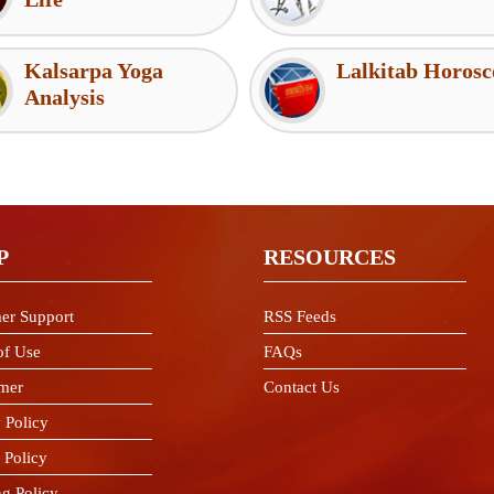
Kalsarpa Yoga
Lalkitab Horosc
Analysis
P
RESOURCES
er Support
RSS Feeds
of Use
FAQs
imer
Contact Us
 Policy
 Policy
ng Policy