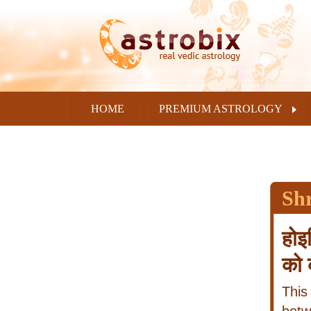
HOME
PREMIUM ASTROLOGY
Sh
होइ
को 
This