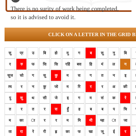
There is no surity of work being completed,
so it is advised to avoid it.
CLICK ON A LETTER IN THE GRID 
सु
प्र
उ
बि
हो
मु
ग
ब
सु
नु
बि
र
रु
फ
सि
सि
रहिं
बस
हि
मं
ल
न
सुज
सो
ग
सु
कु
म
स
ग
त
न
इ
त्य
र
न
कु
जो
म
रि
र
र
अ
की
पु
सु
थ
सी
जे
इ
ग
म
सं
क
रे
त
र
त
र
स
हुँ
ह
ब
ब
प
चि
म
का
ा
र
र
म
मि
मी
म्हा
ा
जा
ता
रा
रे
री
हृ
का
फ
खा
जू
ई
र