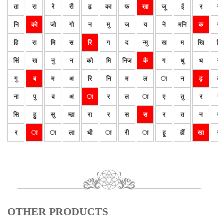
ता
रा
रे
री
हृ
का
फ
खा
जू
ई
र
नि
को
जो
गो
न
मु
ज
य
ने
मनि
क
हि
रा
मि
स
रि
ग
द
न्मु
ख
म
खि
सिं
ख
नु
न
को
मि
निज
र्क
ग
धु
ध
गु
ब
म
अ
रि
नि
म
ल
ा
न
ढ़
ना
पु
व
अ
ा
र
ल
ा
ए
तु
र
सि
हु
सु
म्हा
रा
र
स
स
र
त
न
र
ा
ा
ला
धी
ा
री
ा
हू
हीं
खा
OTHER PRODUCTS