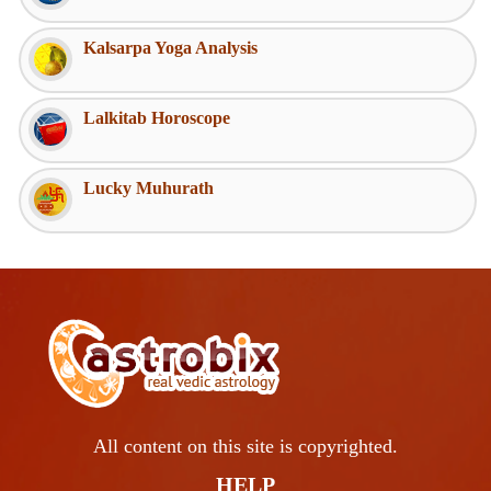
Kalsarpa Yoga Analysis
Lalkitab Horoscope
Lucky Muhurath
All content on this site is copyrighted.
HELP