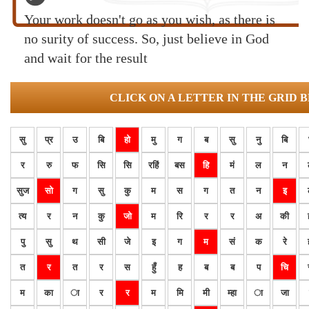
Your work doesn't go as you wish, as there is
no surity of success. So, just believe in God
and wait for the result
CLICK ON A LETTER IN THE GRID 
सु
प्र
उ
बि
हो
मु
ग
ब
सु
नु
बि
र
रु
फ
सि
सि
रहिं
बस
हि
मं
ल
न
सुज
सो
ग
सु
कु
म
स
ग
त
न
इ
त्य
र
न
कु
जो
म
रि
र
र
अ
की
पु
सु
थ
सी
जे
इ
ग
म
सं
क
रे
त
र
त
र
स
हुँ
ह
ब
ब
प
चि
म
का
ा
र
र
म
मि
मी
म्हा
ा
जा