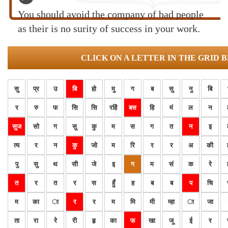
You should avoid the company of bad people
as their is no surity of success in your work.
CLICK ON A LETTER IN THE GRID 
सु
प्र
उ
बि
हो
मु
ग
ब
सु
नु
बि
र
रु
फ
सि
सि
रहिं
बस
हि
मं
ल
न
सुज
सो
ग
सु
कु
म
स
ग
त
न
इ
त्य
र
न
कु
जो
म
रि
र
र
अ
की
पु
सु
थ
सी
जे
इ
ग
म
सं
क
रे
त
र
त
र
स
हुँ
ह
ब
ब
प
चि
म
का
ा
र
र
म
मि
मी
म्हा
ा
जा
ता
रा
रे
री
हृ
का
फ
खा
जू
ई
र