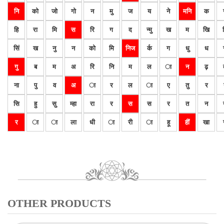
नि
को
जो
गो
न
मु
ज
य
ने
मनि
क
हि
रा
मि
स
रि
ग
द
न्मु
ख
म
खि
सिं
ख
नु
न
को
मि
निज
र्क
ग
धु
ध
गु
ब
म
अ
रि
नि
म
ल
ा
न
ढ़
ना
पु
व
अ
ा
र
ल
ा
ए
तु
र
सि
हु
सु
म्हा
रा
र
स
स
र
त
न
र
ा
ा
ला
धी
ा
री
ा
हू
हीं
खा
OTHER PRODUCTS