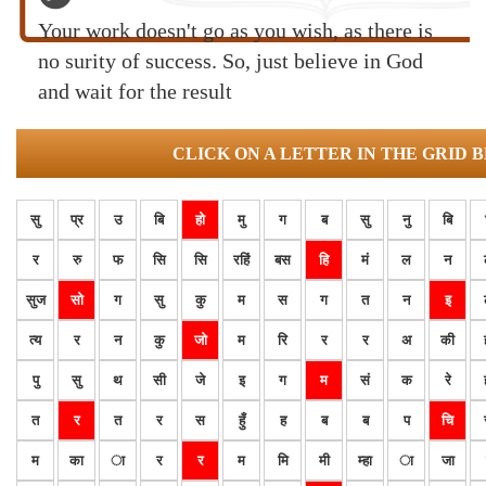
Your work doesn't go as you wish, as there is
no surity of success. So, just believe in God
and wait for the result
CLICK ON A LETTER IN THE GRID 
सु
प्र
उ
बि
हो
मु
ग
ब
सु
नु
बि
र
रु
फ
सि
सि
रहिं
बस
हि
मं
ल
न
सुज
सो
ग
सु
कु
म
स
ग
त
न
इ
त्य
र
न
कु
जो
म
रि
र
र
अ
की
पु
सु
थ
सी
जे
इ
ग
म
सं
क
रे
त
र
त
र
स
हुँ
ह
ब
ब
प
चि
म
का
ा
र
र
म
मि
मी
म्हा
ा
जा