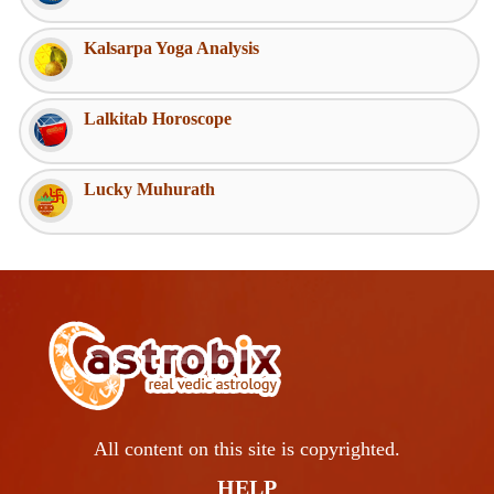
Kalsarpa Yoga Analysis
Lalkitab Horoscope
Lucky Muhurath
All content on this site is copyrighted.
HELP