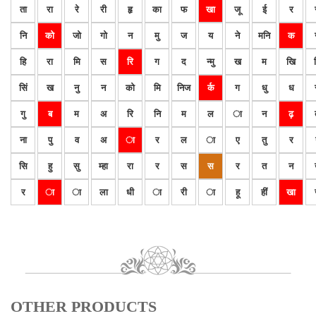
ता
रा
रे
री
हृ
का
फ
खा
जू
ई
र
नि
को
जो
गो
न
मु
ज
य
ने
मनि
क
हि
रा
मि
स
रि
ग
द
न्मु
ख
म
खि
सिं
ख
नु
न
को
मि
निज
र्क
ग
धु
ध
गु
ब
म
अ
रि
नि
म
ल
ा
न
ढ़
ना
पु
व
अ
ा
र
ल
ा
ए
तु
र
सि
हु
सु
म्हा
रा
र
स
स
र
त
न
र
ा
ा
ला
धी
ा
री
ा
हू
हीं
खा
OTHER PRODUCTS