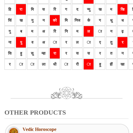
हि
रा
मि
स
रि
ग
द
न्मु
ख
म
खि
सिं
ख
नु
न
को
मि
निज
र्क
ग
धु
ध
गु
ब
म
अ
रि
नि
म
ल
ा
न
ढ़
ना
पु
व
अ
ा
र
ल
ा
ए
तु
र
सि
हु
सु
म्हा
रा
र
स
स
र
त
न
र
ा
ा
ला
धी
ा
री
ा
हू
हीं
खा
OTHER PRODUCTS
Vedic Horoscope