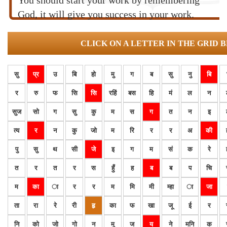
You should start your work by remembering
God, it will give you success in your work.
CLICK ON A LETTER IN THE GRID 
सु
प्र
उ
बि
हो
मु
ग
ब
सु
नु
बि
र
रु
फ
सि
सि
रहिं
बस
हि
मं
ल
न
सुज
सो
ग
सु
कु
म
स
ग
त
न
इ
त्य
र
न
कु
जो
म
रि
र
र
अ
की
पु
सु
थ
सी
जे
इ
ग
म
सं
क
रे
त
र
त
र
स
हुँ
ह
ब
ब
प
चि
म
का
ा
र
र
म
मि
मी
म्हा
ा
जा
ता
रा
रे
री
हृ
का
फ
खा
जू
ई
र
नि
को
जो
गो
न
मु
ज
य
ने
मनि
क