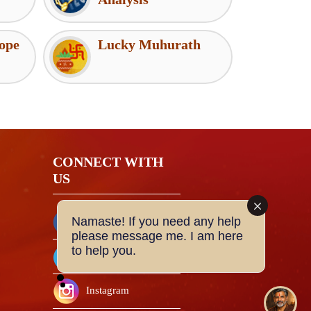
ope
Lucky Muhurath
CONNECT WITH
US
Namaste! If you need any help
Facebook
please message me. I am here
to help you.
Twitter
Instagram