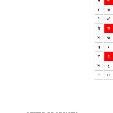
म
का
ता
रा
नि
को
हि
रा
सिं
ख
गु
ब
ना
पु
सि
हु
र
ा