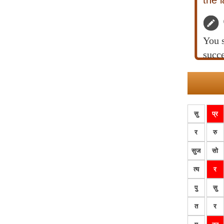
the 
You s
succe
सु
प्र
र
रु
सुज
सो
त्य
र
पु
सु
त
र