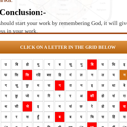
lanka.
Conclusion:-
hould start your work by remembering God, it will giv
ss in your work.
CLICK ON A LETTER IN THE GRID BELOW
उ
बि
हो
मु
ग
ब
सु
नु
बि
घ
धि
इ
फ
सि
सि
रहिं
बस
हि
मं
ल
न
ल
य
न
ग
सु
कु
म
स
ग
त
न
इ
ल
धा
बे
न
कु
जो
म
रि
र
र
अ
की
हो
सं
रा
थ
सी
जे
इ
ग
म
सं
क
रे
हो
स
स
त
र
स
हुँ
ह
ब
ब
प
चि
स
हिं
स