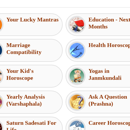
Your Lucky Mantras
Education - Nex
Months
Marriage
Health Horosco
Compatibility
Your Kid's
Yogas in
Horoscope
Janmkundali
Yearly Analysis
Ask A Question
(Varshaphala)
(Prashna)
Saturn Sadesati For
Career Horosco
Life