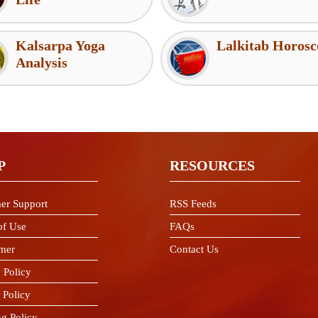
Kalsarpa Yoga
Lalkitab Horosc
Analysis
P
RESOURCES
er Support
RSS Feeds
of Use
FAQs
imer
Contact Us
 Policy
 Policy
ng Policy