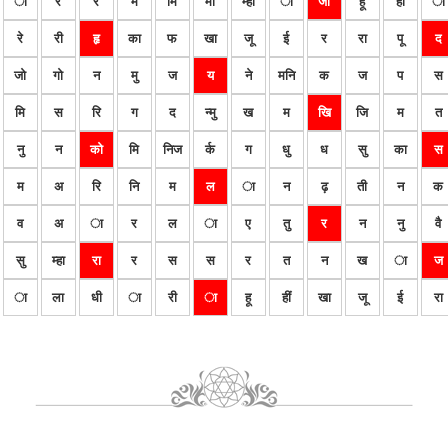
ा
र
र
म
मि
मी
म्हा
ा
जा
हू
हीं
ा
रे
री
हृ
का
फ
खा
जू
ई
र
रा
पू
द
जो
गो
न
मु
ज
य
ने
मनि
क
ज
प
स
मि
स
रि
ग
द
न्मु
ख
म
खि
जि
म
त
नु
न
को
मि
निज
र्क
ग
धु
ध
सु
का
स
म
अ
रि
नि
म
ल
ा
न
ढ़
ती
न
क
व
अ
ा
र
ल
ा
ए
तु
र
न
नु
वै
सु
म्हा
रा
र
स
स
र
त
न
ख
ा
ज
ा
ला
धी
ा
री
ा
हू
हीं
खा
जू
ई
रा