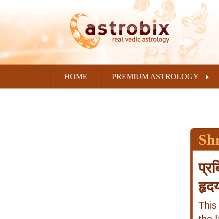
HOME
PREMIUM ASTROLOGY
Sh
प्र
हृद
This