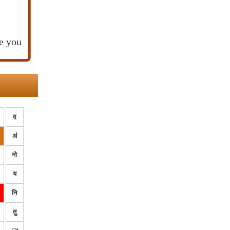
e you
द
अं
नो
य
नि
तु