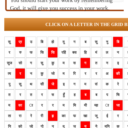
You should start your work by remembering
God, it will give you success in your work.
CLICK ON A LETTER IN THE GRID 
सु
प्र
उ
बि
हो
मु
ग
ब
सु
नु
बि
र
रु
फ
सि
सि
रहिं
बस
हि
मं
ल
न
सुज
सो
ग
सु
कु
म
स
ग
त
न
इ
त्य
र
न
कु
जो
म
रि
र
र
अ
की
पु
सु
थ
सी
जे
इ
ग
म
सं
क
रे
त
र
त
र
स
हुँ
ह
ब
ब
प
चि
म
का
ा
र
र
म
मि
मी
म्हा
ा
जा
ता
रा
रे
री
हृ
का
फ
खा
जू
ई
र
नि
को
जो
गो
न
मु
ज
य
ने
मनि
क