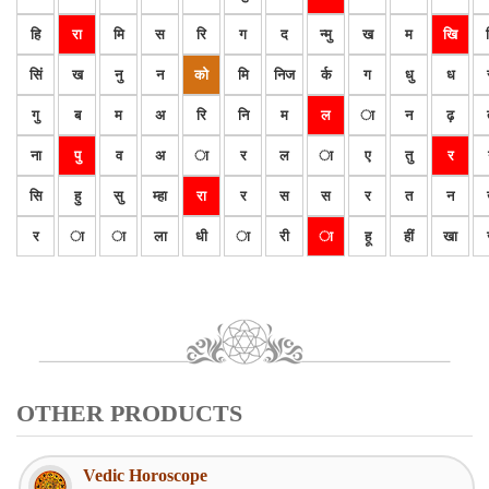
हि
रा
मि
स
रि
ग
द
न्मु
ख
म
खि
सिं
ख
नु
न
को
मि
निज
र्क
ग
धु
ध
गु
ब
म
अ
रि
नि
म
ल
ा
न
ढ़
ना
पु
व
अ
ा
र
ल
ा
ए
तु
र
सि
हु
सु
म्हा
रा
र
स
स
र
त
न
र
ा
ा
ला
धी
ा
री
ा
हू
हीं
खा
OTHER PRODUCTS
Vedic Horoscope