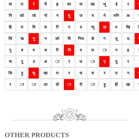
ता
रा
रे
री
हृ
का
फ
खा
जू
ई
र
नि
को
जो
गो
न
मु
ज
य
ने
मनि
क
हि
रा
मि
स
रि
ग
द
न्मु
ख
म
खि
सिं
ख
नु
न
को
मि
निज
र्क
ग
धु
ध
गु
ब
म
अ
रि
नि
म
ल
ा
न
ढ़
ना
पु
व
अ
ा
र
ल
ा
ए
तु
र
सि
हु
सु
म्हा
रा
र
स
स
र
त
न
र
ा
ा
ला
धी
ा
री
ा
हू
हीं
खा
OTHER PRODUCTS