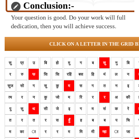
Conclusion:-
Your question is good. Do your work will full
dedication, then you will achieve success.
CLICK ON A LETTER IN THE GRID 
सु
प्र
उ
बि
हो
मु
ग
ब
सु
नु
बि
र
रु
फ
सि
सि
रहिं
बस
हि
मं
ल
न
सुज
सो
ग
सु
कु
म
स
ग
त
न
इ
त्य
र
न
कु
जो
म
रि
र
र
अ
की
पु
सु
थ
सी
जे
इ
ग
म
सं
क
रे
त
र
त
र
स
हुँ
ह
ब
ब
प
चि
म
का
ा
र
र
म
मि
मी
म्हा
ा
जा