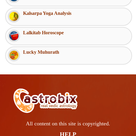
Kalsarpa Yoga Analysis
Lalkitab Horoscope
Lucky Muhurath
All content on this site is copyrighted.
HELP